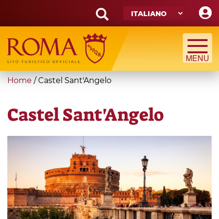
Skip
to
main
Search
content
form
Cerca
You
Home
/
Castel Sant'Angelo
are
here
Castel Sant'Angelo
Castel
Sant'Angelo.jpg