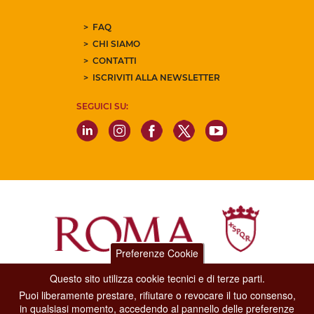
FAQ
CHI SIAMO
CONTATTI
ISCRIVITI ALLA NEWSLETTER
SEGUICI SU:
Preferenze Cookie
Questo sito utilizza cookie tecnici e di terze parti.
Dipartimento Grandi Eventi, Sport, Turismo e Moda.
Puoi liberamente prestare, rifiutare o revocare il tuo consenso,
Via di San Basilio, 51
in qualsiasi momento, accedendo al pannello delle preferenze
00187 Roma