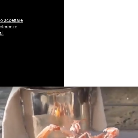
io accettare
referenze
l.