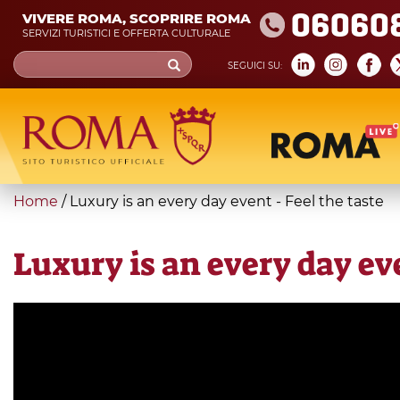
Skip
06060
VIVERE ROMA, SCOPRIRE ROMA
to
SERVIZI TURISTICI E OFFERTA CULTURALE
main
Search
SEGUICI SU:
content
form
Cerca
You
Home
/
Luxury is an every day event - Feel the taste
are
here
Luxury is an every day eve
gambero
rosso