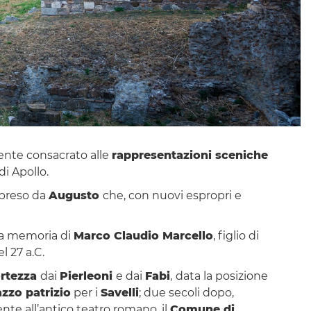
ente consacrato alle
rappresentazioni sceniche
di Apollo.
ripreso da
Augusto
che, con nuovi espropri e
la memoria di
Marco Claudio Marcello
, figlio di
l 27 a.C.
ortezza
dai
Pierleoni
e dai
Fabi
,
data la posizione
azzo patrizio
per i
Savelli
; due secoli dopo,
ente all’antico teatro romano, il
Comune di