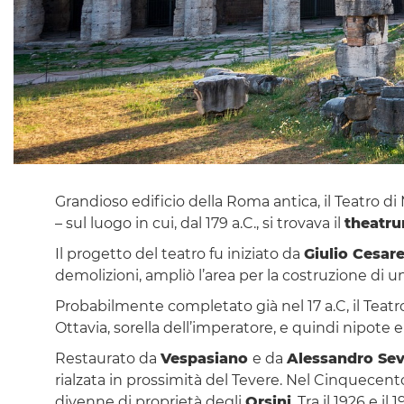
Grandioso edificio della Roma antica, il Teatro d
– sul luogo in cui, dal 179 a.C., si trovava il
theatru
Il progetto del teatro fu iniziato da
Giulio Cesar
demolizioni, ampliò l’area per la costruzione di u
Probabilmente completato già nel 17 a.C, il Teatr
Ottavia, sorella dell’imperatore, e quindi nipot
Restaurato da
Vespasiano
e da
Alessandro Se
rialzata in prossimità del Tevere. Nel Cinquecent
divenne di proprietà degli
Orsini
. Tra il 1926 e 