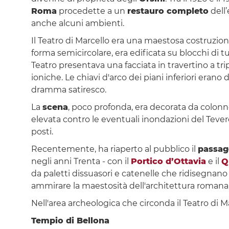
Roma
procedette a un
restauro completo
dell’
anche alcuni ambienti.
Il Teatro di Marcello era una maestosa costruzio
forma semicircolare, era edificata su blocchi di t
Teatro presentava una facciata in travertino a tri
ioniche. Le chiavi d'arco dei piani inferiori era
dramma satiresco.
La
scena
, poco profonda, era decorata da colonne
elevata contro le eventuali inondazioni del Tevere
posti.
Recentemente, ha riaperto al pubblico il
passa
negli anni Trenta - con il
Portico d’Ottavia
e il
Q
da paletti dissuasori e catenelle che ridisegnano 
ammirare la maestosità dell'architettura romana, fi
Nell'area archeologica che circonda il Teatro di M
Tempio di Bellona