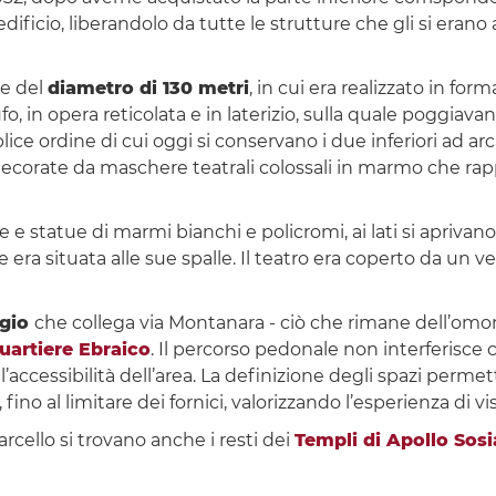
edificio, liberandolo da tutte le strutture che gli si e
ne del
diametro di 130 metri
, in cui era realizzato in fo
ufo, in opera reticolata e in laterizio, sulla quale poggia
plice ordine di cui oggi si conservano i due inferiori ad a
no decorate da maschere teatrali colossali in marmo che ra
 e statue di marmi bianchi e policromi, ai lati si aprivan
 era situata alle sue spalle. Il teatro era coperto da un v
ggio
che collega via Montanara - ciò che rimane dell’omon
uartiere Ebraico
. Il percorso pedonale non interferisce
l’accessibilità dell’area. La definizione degli spazi perm
no al limitare dei fornici, valorizzando l’esperienza di vis
arcello si trovano anche i resti dei
Templi di Apollo Sosi