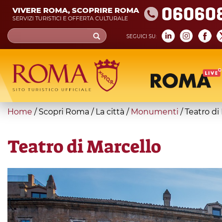
Skip
06060
VIVERE ROMA, SCOPRIRE ROMA
to
SERVIZI TURISTICI E OFFERTA CULTURALE
main
Search
SEGUICI SU:
content
form
Cerca
You
Home
/
Scopri Roma
/
La città
/
Monumenti
/
Teatro di
are
here
Teatro di Marcello