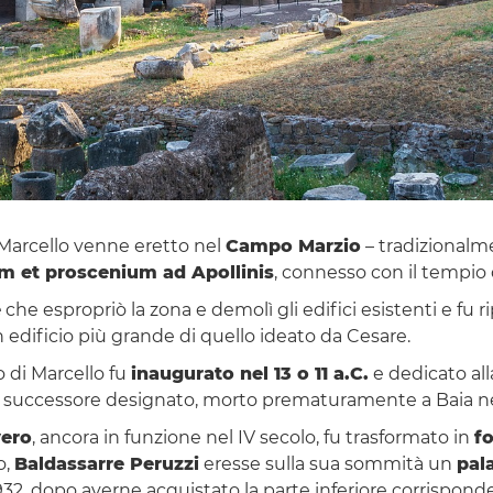
i Marcello venne eretto nel
Campo Marzio
– tradizionalm
m et proscenium ad Apollinis
, connesso con il tempio 
e
che espropriò la zona e demolì gli edifici esistenti e fu 
n edificio più grande di quello ideato da Cesare.
o di Marcello fu
inaugurato nel 13 o 11 a.C.
e dedicato al
e e successore designato, morto prematuramente a Baia ne
vero
, ancora in funzione nel IV secolo, fu trasformato in
f
o,
Baldassarre Peruzzi
eresse sulla sua sommità un
pal
il 1932, dopo averne acquistato la parte inferiore corrispond