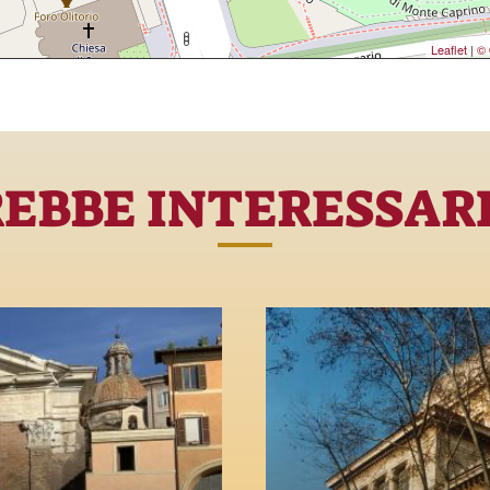
Leaflet
|
© 
REBBE INTERESSAR