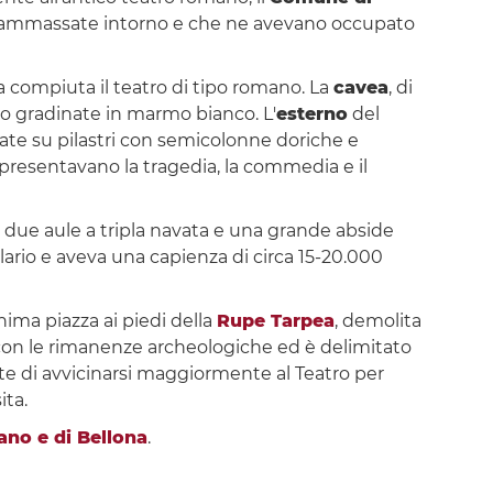
rano ammassate intorno e che ne avevano occupato
rma compiuta il teatro di tipo romano. La
cavea
, di
vano gradinate in marmo bianco. L'
esterno
del
rcate su pilastri con semicolonne doriche e
ppresentavano la tragedia, la commedia e il
o due aule a tripla navata e una grande abside
elario e aveva una capienza di circa 15-20.000
ima piazza ai piedi della
Rupe Tarpea
, demolita
 con le rimanenze archeologiche ed è delimitato
ette di avvicinarsi maggiormente al Teatro per
ita.
ano e di Bellona
.