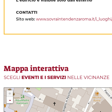
L'edificio è visibile solo dall'esterno
CONTATTI
Sito web:
www.sovraintendenzaroma.it/i_luogh
Mappa interattiva
SCEGLI
EVENTI E I SERVIZI
NELLE VICINANZE
+
-