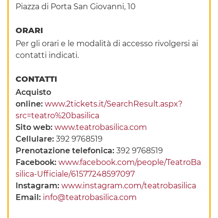
Piazza di Porta San Giovanni, 10
ORARI
Per gli orari e le modalità di accesso rivolgersi ai
contatti indicati.
CONTATTI
Acquisto
online:
www.2tickets.it/SearchResult.aspx?
src=teatro%20basilica
Sito web:
www.teatrobasilica.com
Cellulare:
392 9768519
Prenotazione telefonica:
392 9768519
Facebook:
www.facebook.com/people/TeatroBa
silica-Ufficiale/61577248597097
Instagram:
www.instagram.com/teatrobasilica
Email:
info@teatrobasilica.com