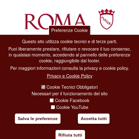
Preferenze Cookie
Questo sito utilizza cookie tecnici e di terze parti.
Dipartimento Grandi Eventi, Sport, Turismo e Moda.
Puoi liberamente prestare, rifiutare o revocare il tuo consenso,
Via di San Basilio, 51
in qualsiasi momento, accedendo al pannello delle preferenze
00187 Roma
cookie, raggiungibile dal footer.
Per maggiori informazioni consulta la privacy e cookie policy.
CONTACT CENTER TEL. 06 06 08
Privacy e Cookie Policy
CONTATTA LA REDAZIONE
Cookie Tecnici Obbligatori
Necessari per il funzionamento del sito
Cookie Facebook
PRIVACY
Cookie YouTube
SOCIAL MEDIA POLICY
Salva le preferenze
Accetta tutti
CREDITS
Rifiuta tutti
COPYRIGHT