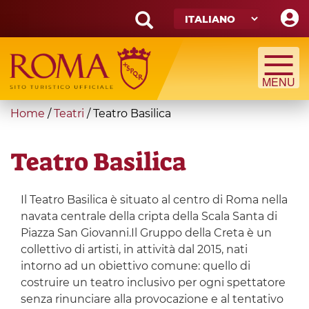
Skip
to
main
Search
content
form
Cerca
You
Home
/
Teatri
/
Teatro Basilica
are
here
Teatro Basilica
Il Teatro Basilica è situato al centro di Roma nella
navata centrale della cripta della Scala Santa di
Piazza San Giovanni.Il Gruppo della Creta è un
collettivo di artisti, in attività dal 2015, nati
intorno ad un obiettivo comune: quello di
costruire un teatro inclusivo per ogni spettatore
senza rinunciare alla provocazione e al tentativo