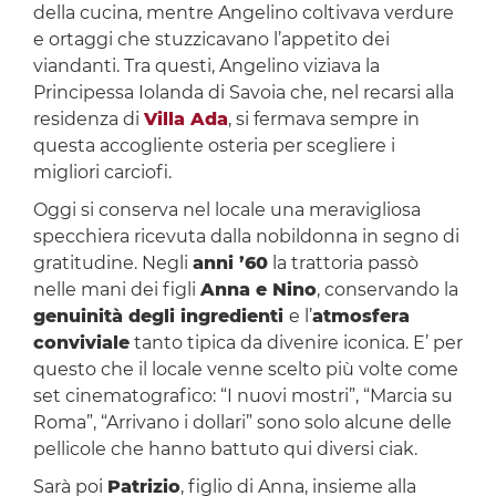
della cucina, mentre Angelino coltivava verdure
e ortaggi che stuzzicavano l’appetito dei
viandanti. Tra questi, Angelino viziava la
Principessa Iolanda di Savoia che, nel recarsi alla
residenza di
Villa Ada
, si fermava sempre in
questa accogliente osteria per scegliere i
migliori carciofi.
Oggi si conserva nel locale una meravigliosa
specchiera ricevuta dalla nobildonna in segno di
gratitudine. Negli
anni ’60
la trattoria passò
nelle mani dei figli
Anna e Nino
, conservando la
genuinità degli ingredienti
e l’
atmosfera
conviviale
tanto tipica da divenire iconica. E’ per
questo che il locale venne scelto più volte come
set cinematografico: “I nuovi mostri”, “Marcia su
Roma”, “Arrivano i dollari” sono solo alcune delle
pellicole che hanno battuto qui diversi ciak.
Sarà poi
Patrizio
, figlio di Anna, insieme alla