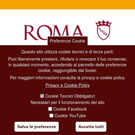
Preferenze Cookie
Questo sito utilizza cookie tecnici e di terze parti.
Dipartimento Grandi Eventi, Sport, Turismo e Moda.
Puoi liberamente prestare, rifiutare o revocare il tuo consenso,
Via di San Basilio, 51
in qualsiasi momento, accedendo al pannello delle preferenze
00187 Roma
cookie, raggiungibile dal footer.
Per maggiori informazioni consulta la privacy e cookie policy.
CONTACT CENTER TEL. 06 06 08
Privacy e Cookie Policy
CONTATTA LA REDAZIONE
Cookie Tecnici Obbligatori
Necessari per il funzionamento del sito
Cookie Facebook
PRIVACY
Cookie YouTube
SOCIAL MEDIA POLICY
Salva le preferenze
Accetta tutti
CREDITS