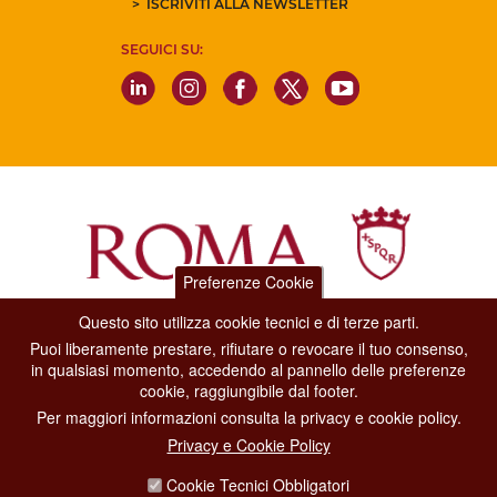
ISCRIVITI ALLA NEWSLETTER
SEGUICI SU:
Preferenze Cookie
Questo sito utilizza cookie tecnici e di terze parti.
Dipartimento Grandi Eventi, Sport, Turismo e Moda.
Puoi liberamente prestare, rifiutare o revocare il tuo consenso,
Via di San Basilio, 51
in qualsiasi momento, accedendo al pannello delle preferenze
00187 Roma
cookie, raggiungibile dal footer.
Per maggiori informazioni consulta la privacy e cookie policy.
CONTACT CENTER TEL. 06 06 08
Privacy e Cookie Policy
CONTATTA LA REDAZIONE
Cookie Tecnici Obbligatori