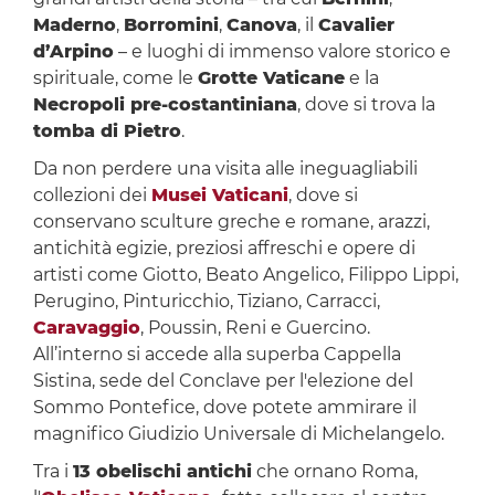
Maderno
,
Borromini
,
Canova
, il
Cavalier
d’Arpino
– e luoghi di immenso valore storico e
spirituale, come le
Grotte Vaticane
e la
Necropoli pre-costantiniana
, dove si trova la
tomba di Pietro
.
Da non perdere una visita alle ineguagliabili
collezioni dei
Musei Vaticani
, dove si
conservano sculture greche e romane, arazzi,
antichità egizie, preziosi affreschi e opere di
artisti come Giotto, Beato Angelico, Filippo Lippi,
Perugino, Pinturicchio, Tiziano, Carracci,
Caravaggio
, Poussin, Reni e Guercino.
All’interno si accede alla superba Cappella
Sistina, sede del Conclave per l'elezione del
Sommo Pontefice, dove potete ammirare il
magnifico Giudizio Universale di Michelangelo.
Tra i
13 obelischi antichi
che ornano Roma,