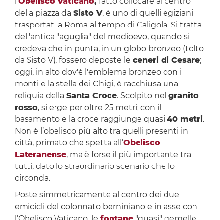
l'
Obelisco Vaticano
,
fatto collocare al centro
della piazza da
Sisto V
, è uno di quelli egiziani
trasportati a Roma al tempo di Caligola. Si tratta
dell'antica "aguglia" del medioevo, quando si
credeva che in punta, in un globo bronzeo (tolto
da Sisto V), fossero deposte le
ceneri di Cesare
;
oggi, in alto dov'è l'emblema bronzeo con i
monti e la stella dei Chigi, è racchiusa una
reliquia della
Santa Croce
. Scolpito nel
granito
rosso
, si erge per oltre 25 metri; con il
basamento e la croce raggiunge quasi
40 metri
.
Non è l’obelisco più alto tra quelli presenti in
città, primato che spetta all’
Obelisco
Lateranense
, ma è forse il più importante tra
tutti, dato lo straordinario scenario che lo
circonda.
Poste simmetricamente al centro dei due
emicicli del colonnato berniniano e in asse con
l’Obelisco Vaticano, le
fontane
"quasi" gemelle