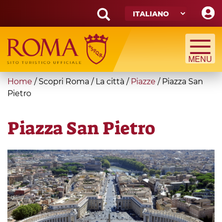
Skip
to
main
Search
content
form
Cerca
You
Home
/
Scopri Roma
/
La città
/
Piazze
/
Piazza San
are
Pietro
here
Piazza San Pietro