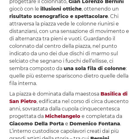
progettare il colonnato,
Gian Lorenzo Bernini
giocò con le
illusioni ottiche
, ottenendo un
risultato scenografico e spettacolare
. Chi
attraversa la piazza vede le colonne riunirsi e
distanziarsi, con una sensazione di movimento e
di alternanza tra pieni e vuoti. Guardando il
colonnato dal centro della piazza, nel punto
indicato da uno dei due dischi di marmo sul
selciato che segnano i fuochi dell’ellisse, ci
sembra composto da
una sola fila di colonne
:
quelle più esterne spariscono dietro quelle della
fila interna.
La piazza è dominata dalla maestosa
Basilica di
San Pietro
, edificata nel corso di circa duecento
anni, sovrastata dalla cupola cinquecentesca
progettata da
Michelangelo
e completata da
Giacomo Della Porta
e
Domenico Fontana
.
L’interno custodisce capolavori creati dai più
grandi artisti della storia – tra cui
Bernini
,