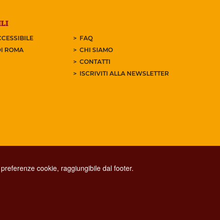
LI
CESSIBILE
FAQ
I ROMA
CHI SIAMO
CONTATTI
ISCRIVITI ALLA NEWSLETTER
preferenze cookie, raggiungibile dal footer.
CONTACT CENTER TEL. 06 06 08
CONTATTA LA REDAZIONE