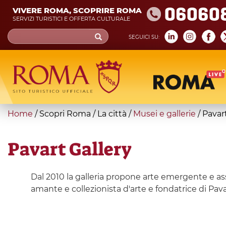
Skip
06060
VIVERE ROMA, SCOPRIRE ROMA
to
SERVIZI TURISTICI E OFFERTA CULTURALE
main
Search
SEGUICI SU:
content
form
Cerca
You
Home
/
Scopri Roma
/
La città
/
Musei e gallerie
/
Pavart
are
here
Pavart Gallery
Dal 2010 la galleria propone arte emergente e assis
amante e collezionista d'arte e fondatrice di Pav