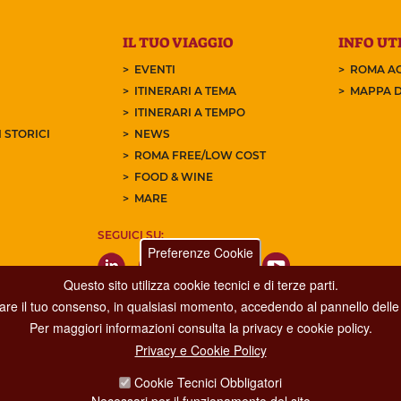
IL TUO VIAGGIO
INFO UTI
EVENTI
ROMA AC
ITINERARI A TEMA
MAPPA D
ITINERARI A TEMPO
 STORICI
NEWS
ROMA FREE/LOW COST
FOOD & WINE
MARE
SEGUICI SU:
Preferenze Cookie
Questo sito utilizza cookie tecnici e di terze parti.
care il tuo consenso, in qualsiasi momento, accedendo al pannello delle 
Per maggiori informazioni consulta la privacy e cookie policy.
Privacy e Cookie Policy
Dipartimento Grandi Eventi, Sport, Turismo e Moda.
Cookie Tecnici Obbligatori
Via di San Basilio, 51