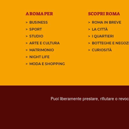
A ROMA PER
SCOPRI ROMA
BUSINESS
ROMA IN BREVE
SPORT
LA CITTÀ
STUDIO
I QUARTIERI
ARTE E CULTURA
BOTTEGHE E NEGOZI
MATRIMONIO
CURIOSITÀ
NIGHT LIFE
MODA E SHOPPING
Puoi liberamente prestare, rifiutare o revo