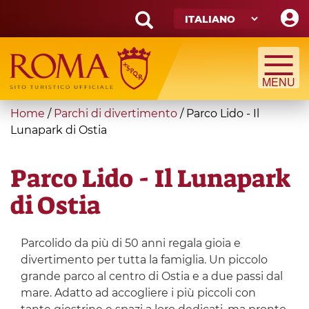
Skip
to
main
Search
content
form
Cerca
You
Home
/
Parchi di divertimento
/
Parco Lido - Il
are
Lunapark di Ostia
here
Parco Lido - Il Lunapark
di Ostia
Parcolido da più di 50 anni regala gioia e
divertimento per tutta la famiglia. Un piccolo
grande parco al centro di Ostia e a due passi dal
mare. Adatto ad accogliere i più piccoli con