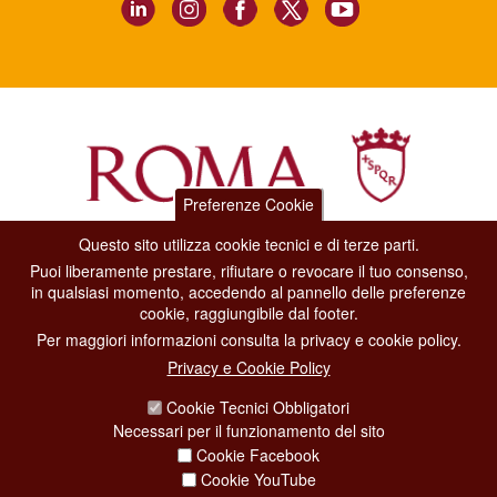
Preferenze Cookie
Questo sito utilizza cookie tecnici e di terze parti.
Dipartimento Grandi Eventi, Sport, Turismo e Moda.
Puoi liberamente prestare, rifiutare o revocare il tuo consenso,
Via di San Basilio, 51
in qualsiasi momento, accedendo al pannello delle preferenze
00187 Roma
cookie, raggiungibile dal footer.
Per maggiori informazioni consulta la privacy e cookie policy.
CONTACT CENTER TEL. 06 06 08
Privacy e Cookie Policy
CONTATTA LA REDAZIONE
Cookie Tecnici Obbligatori
Necessari per il funzionamento del sito
Cookie Facebook
PRIVACY
Cookie YouTube