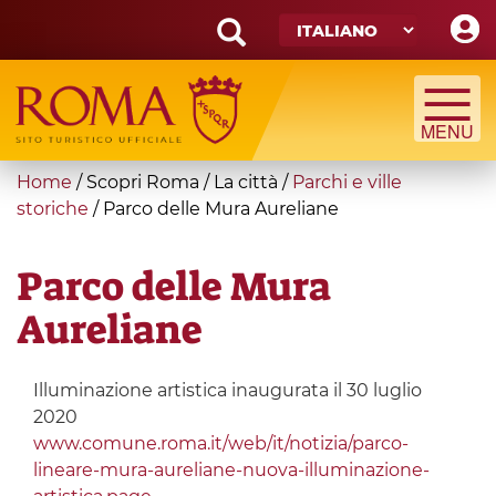
Skip
to
main
Search
content
form
Cerca
You
Home
/
Scopri Roma
/
La città
/
Parchi e ville
are
storiche
/
Parco delle Mura Aureliane
here
Parco delle Mura
Aureliane
Illuminazione artistica inaugurata il 30 luglio
2020
www.comune.roma.it/web/it/notizia/parco-
lineare-mura-aureliane-nuova-illuminazione-