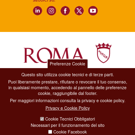
SEGUICI SU:
Preferenze Cookie
Questo sito utilizza cookie tecnici e di terze parti.
Dipartimento Grandi Eventi, Sport, Turismo e Moda.
Puoi liberamente prestare, rifiutare o revocare il tuo consenso,
Via di San Basilio, 51
in qualsiasi momento, accedendo al pannello delle preferenze
00187 Roma
cookie, raggiungibile dal footer.
Per maggiori informazioni consulta la privacy e cookie policy.
CONTACT CENTER TEL. 06 06 08
Privacy e Cookie Policy
CONTATTA LA REDAZIONE
Cookie Tecnici Obbligatori
Necessari per il funzionamento del sito
Cookie Facebook