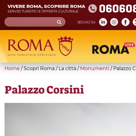
Skip
06060
VIVERE ROMA, SCOPRIRE ROMA
to
SERVIZI TURISTICI E OFFERTA CULTURALE
main
Search
SEGUICI SU:
content
form
Cerca
You
Home
/
Scopri Roma
/
La città
/
Monumenti
/
Palazzo C
are
here
Palazzo Corsini