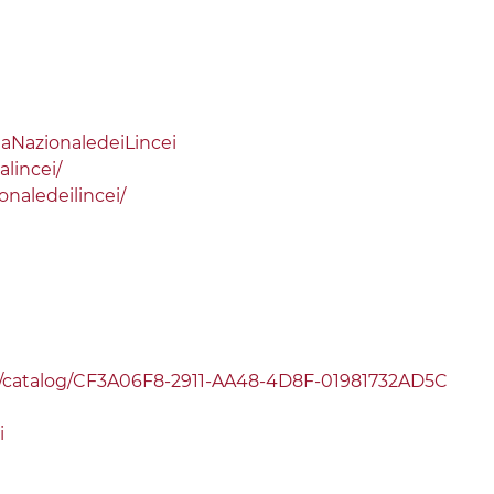
aNazionaledeiLincei
lincei/
aledeilincei/
.it/catalog/CF3A06F8-2911-AA48-4D8F-01981732AD5C
i