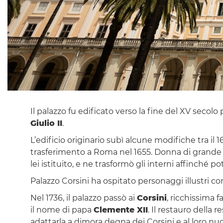
Il palazzo fu edificato verso la fine del XV secolo
Giulio II
.
L’edificio originario subì alcune modifiche tra il 16
trasferimento a Roma nel 1655. Donna di grande cu
lei istituito, e ne trasformò gli interni affinché p
Palazzo Corsini ha ospitato personaggi illustri 
Nel 1736, il palazzo passò ai
Corsini
, ricchissima 
il nome di papa
Clemente XII
. Il restauro della 
adattarla a dimora degna dei Corsini e al loro nuo