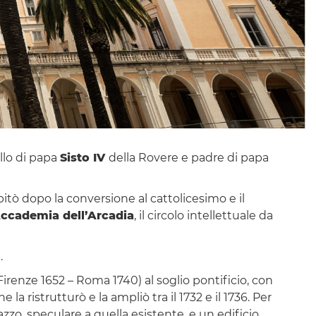
ello di papa
Sisto IV
della Rovere e padre di papa
itò dopo la conversione al cattolicesimo e il
ccademia dell’Arcadia
, il circolo intellettuale da
m
.
(Firenze 1652 – Roma 1740) al soglio pontificio, con
e la ristrutturò e la ampliò tra il 1732 e il 1736. Per
zzo, speculare a quella esistente, e un edificio