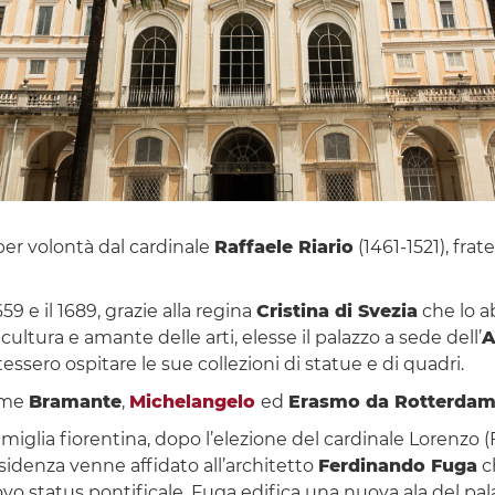
 per volontà dal cardinale
Raffaele Riario
(1461-1521), frat
59 e il 1689, grazie alla regina
Cristina di Svezia
che lo ab
ltura e amante delle arti, elesse il palazzo a sede dell’
A
otessero ospitare le sue collezioni di statue e di quadri.
come
Bramante
,
Michelangelo
ed
Erasmo da Rotterda
famiglia fiorentina, dopo l’elezione del cardinale Lorenzo 
residenza venne affidato all’architetto
Ferdinando Fuga
ch
vo status pontificale, Fuga edifica una nuova ala del pala