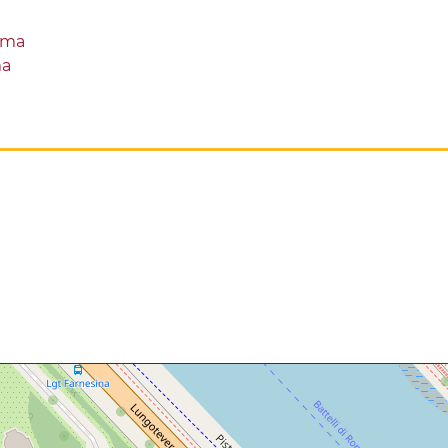
oma
ma