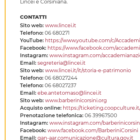
Lincei e Corsiniana.
CONTATTI
Sito web:
www.lincei.it
Telefono:
06 680271
YouTube:
https://www.youtube.com/c/Accademi
Facebook:
https://www.facebook.com/accademia
Instagram:
www.instagram.com/accademianazion
Email:
segreteria@lincei.it
Sito web:
www.lincei.it/it/storia-e-patrimonio
Telefono:
06 68027244
Telefono:
06 68027237
Email:
ebe.antetomaso@lincei.it
Sito web:
www.barberinicorsini.org
Acquisto online:
https://ticketing.coopculture
Prenotazione telefonica:
06 39967500
Instagram:
www.instagram.com/barberinicorsin
Facebook:
www.facebook.com/BarberiniCorsini
Email:
gan-aar.comunicazione@cultura.gov.it