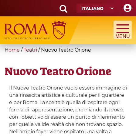
Skip
to
main
Search
content
form
Cerca
You
Home
/
Teatri
/
Nuovo Teatro Orione
are
here
Nuovo Teatro Orione
Il Nuovo Teatro Orione vuole essere immagine di
una rinascita artistica e culturale per il quartiere
e per Roma. La scelta è quella di ospitare ogni
forma di rappresentazione, premiando il
nuovo
,
con l'obiettivo di essere un punto di riferimento
per quelle valide realtà che non trovano spazio.
Nell’ampio foyer viene ospitato una volta a