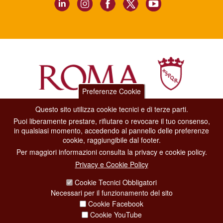
Preferenze Cookie
Questo sito utilizza cookie tecnici e di terze parti.
Dipartimento Grandi Eventi, Sport, Turismo e Moda.
Puoi liberamente prestare, rifiutare o revocare il tuo consenso,
Via di San Basilio, 51
in qualsiasi momento, accedendo al pannello delle preferenze
00187 Roma
cookie, raggiungibile dal footer.
Per maggiori informazioni consulta la privacy e cookie policy.
CONTACT CENTER TEL. 06 06 08
Privacy e Cookie Policy
CONTATTA LA REDAZIONE
Cookie Tecnici Obbligatori
Necessari per il funzionamento del sito
Cookie Facebook
PRIVACY
Cookie YouTube