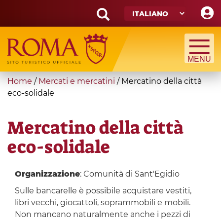
Skip
to
main
Search
content
form
Cerca
You
Home
/
Mercati e mercatini
/
Mercatino della città
are
eco-solidale
here
Mercatino della città
eco-solidale
Organizzazione
: Comunità di Sant'Egidio
Sulle bancarelle è possibile acquistare vestiti,
libri vecchi, giocattoli, soprammobili e mobili.
Non mancano naturalmente anche i pezzi di