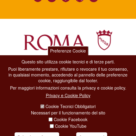
Preferenze Cookie
Questo sito utilizza cookie tecnici e di terze parti.
Dipartimento Grandi Eventi, Sport, Turismo e Moda.
Puoi liberamente prestare, rifiutare o revocare il tuo consenso,
Via di San Basilio, 51
in qualsiasi momento, accedendo al pannello delle preferenze
00187 Roma
cookie, raggiungibile dal footer.
Per maggiori informazioni consulta la privacy e cookie policy.
CONTACT CENTER TEL. 06 06 08
Privacy e Cookie Policy
CONTATTA LA REDAZIONE
Cookie Tecnici Obbligatori
Necessari per il funzionamento del sito
Cookie Facebook
PRIVACY
Cookie YouTube
SOCIAL MEDIA POLICY