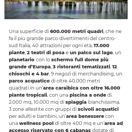
Una superficie di
600.000 metri quadri
, che ne
fa il più grande parco divertimenti del centro-
sud Italia, 40 attrazioni per ogni età,
17.000
piante
,
2 teatri di posa
e
un palco sul lago
, un
planetario
con lo
schermo full dome più
grande d’Europa
,
3 ristoranti tematizzati
,
12
chioschi e 4 bar
, 9 negozi di merchandising, un
parco acquatico
di oltre 40.000 metri
quadrati in un’
area caraibica con oltre 16.000
piante tropicali
, con una
piscina a onde
di
2.000 mq, 10.000 mq di
spiaggia
bianchissima,
3 zone allestite con gruppi di
scivoli acquatici
per adulti e bambini, un’
area benessere
con
una
wellness pool
di oltre 400 mq e un’
area ad
accesso riservato con 6 cabanas
dotate di