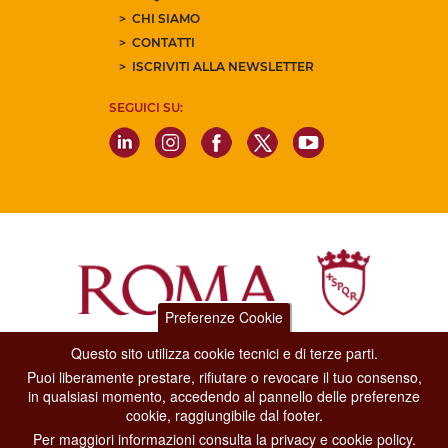
CHI SIAMO
CONTATTI
ISCRIVITI ALLA NEWSLETTER
SEGUICI SU:
Preferenze Cookie
Questo sito utilizza cookie tecnici e di terze parti.
Dipartimento Grandi Eventi, Sport, Turismo e Moda.
Puoi liberamente prestare, rifiutare o revocare il tuo consenso,
Via di San Basilio, 51
in qualsiasi momento, accedendo al pannello delle preferenze
00187 Roma
cookie, raggiungibile dal footer.
Per maggiori informazioni consulta la privacy e cookie policy.