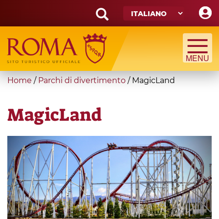
Skip
to
main
Search
content
form
Cerca
You
Home
/
Parchi di divertimento
/
MagicLand
are
here
MagicLand