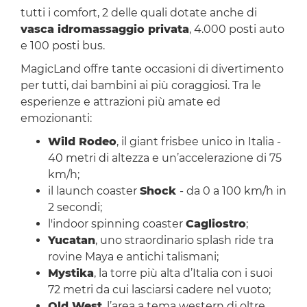
tutti i comfort, 2 delle quali dotate anche di
vasca idromassaggio privata
, 4.000 posti auto
e 100 posti bus.
MagicLand offre tante occasioni di divertimento
per tutti, dai bambini ai più coraggiosi. Tra le
esperienze e attrazioni più amate ed
emozionanti:
Wild Rodeo
, il giant frisbee unico in Italia -
40 metri di altezza e un’accelerazione di 75
km/h;
il launch coaster
Shock
- da 0 a 100 km/h in
2 secondi;
l'indoor spinning coaster
Cagliostro
;
Yucatan
, uno straordinario splash ride tra
rovine Maya e antichi talismani;
Mystika
, la torre più alta d’Italia con i suoi
72 metri da cui lasciarsi cadere nel vuoto;
Old West
, l’area a tema western di oltre