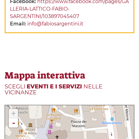
Facebook:
https://www.facebook.com/pages/GA
LLERIA-LATTICO-FABIO-
SARGENTINI/103897045407
Email:
info@fabiosargentini.it
Mappa interattiva
SCEGLI
EVENTI E I SERVIZI
NELLE
VICINANZE
+
-