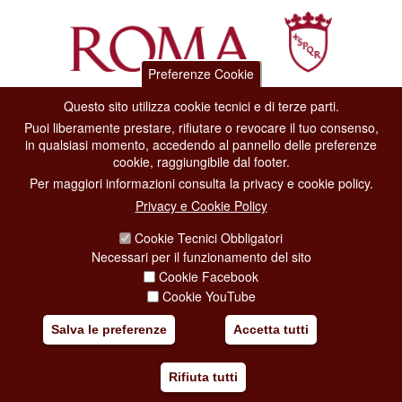
Preferenze Cookie
Questo sito utilizza cookie tecnici e di terze parti.
Dipartimento Grandi Eventi, Sport, Turismo e Moda.
Puoi liberamente prestare, rifiutare o revocare il tuo consenso,
Via di San Basilio, 51
in qualsiasi momento, accedendo al pannello delle preferenze
00187 Roma
cookie, raggiungibile dal footer.
Per maggiori informazioni consulta la privacy e cookie policy.
CONTACT CENTER TEL. 06 06 08
Privacy e Cookie Policy
CONTATTA LA REDAZIONE
Cookie Tecnici Obbligatori
Necessari per il funzionamento del sito
Cookie Facebook
PRIVACY
Cookie YouTube
SOCIAL MEDIA POLICY
Salva le preferenze
Accetta tutti
CREDITS
Rifiuta tutti
COPYRIGHT