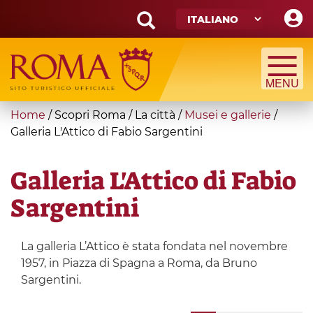
Skip
to
main
Search
content
form
Cerca
You
Home
/
Scopri Roma
/
La città
/
Musei e gallerie
/
are
Galleria L'Attico di Fabio Sargentini
here
Galleria L'Attico di Fabio
Sargentini
La galleria L’Attico è stata fondata nel novembre
1957, in Piazza di Spagna a Roma, da Bruno
Sargentini.