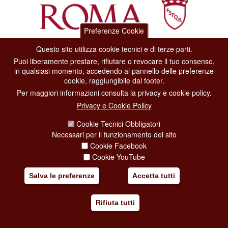
Preferenze Cookie
Questo sito utilizza cookie tecnici e di terze parti.
Dipartimento Grandi Eventi, Sport, Turismo e Moda.
Puoi liberamente prestare, rifiutare o revocare il tuo consenso,
Via di San Basilio, 51
in qualsiasi momento, accedendo al pannello delle preferenze
00187 Roma
cookie, raggiungibile dal footer.
Per maggiori informazioni consulta la privacy e cookie policy.
CONTACT CENTER TEL. 06 06 08
Privacy e Cookie Policy
CONTATTA LA REDAZIONE
Cookie Tecnici Obbligatori
Necessari per il funzionamento del sito
Cookie Facebook
PRIVACY
Cookie YouTube
SOCIAL MEDIA POLICY
Salva le preferenze
Accetta tutti
CREDITS
Rifiuta tutti
COPYRIGHT
ESCLUSIONE DI RESPONSABILITÀ