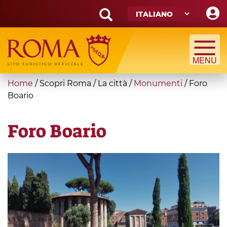
Skip
to
main
Search
content
form
Cerca
You
Home
/
Scopri Roma
/
La città
/
Monumenti
/
Foro
are
Boario
here
Foro Boario