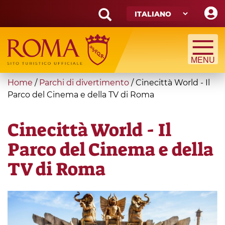
Skip
to
main
Search
content
form
Cerca
You
Home
/
Parchi di divertimento
/
Cinecittà World - Il
are
Parco del Cinema e della TV di Roma
here
Cinecittà World - Il
Parco del Cinema e della
TV di Roma