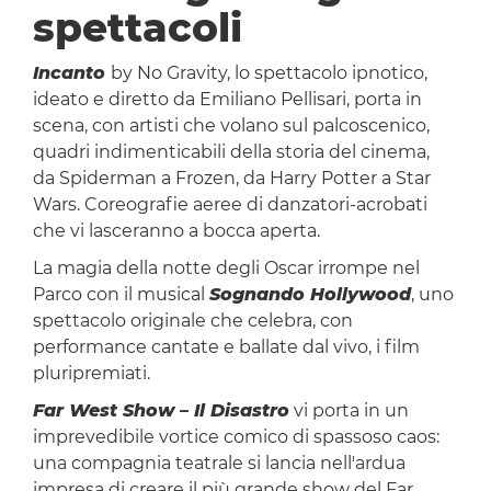
spettacoli
Incanto
by No Gravity, lo spettacolo ipnotico,
ideato e diretto da Emiliano Pellisari, porta in
scena, con artisti che volano sul palcoscenico,
quadri indimenticabili della storia del cinema,
da Spiderman a Frozen, da Harry Potter a Star
Wars. Coreografie aeree di danzatori-acrobati
che vi lasceranno a bocca aperta.
La magia della notte degli Oscar irrompe nel
Parco con il musical
Sognando Hollywood
, uno
spettacolo originale che celebra, con
performance cantate e ballate dal vivo, i film
pluripremiati.
Far West Show – Il Disastro
vi porta in un
imprevedibile vortice comico di spassoso caos:
una compagnia teatrale si lancia nell'ardua
impresa di creare il più grande show del Far