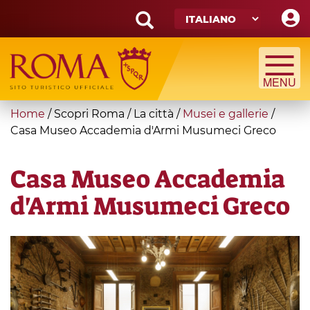
Skip
to
main
Search
content
form
Cerca
You
Home
/
Scopri Roma
/
La città
/
Musei e gallerie
/
are
Casa Museo Accademia d'Armi Musumeci Greco
here
Casa Museo Accademia
d'Armi Musumeci Greco