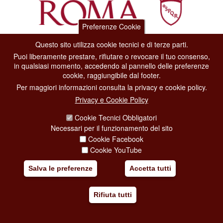
Preferenze Cookie
Questo sito utilizza cookie tecnici e di terze parti.
Dipartimento Grandi Eventi, Sport, Turismo e Moda.
Puoi liberamente prestare, rifiutare o revocare il tuo consenso,
Via di San Basilio, 51
in qualsiasi momento, accedendo al pannello delle preferenze
00187 Roma
cookie, raggiungibile dal footer.
Per maggiori informazioni consulta la privacy e cookie policy.
CONTACT CENTER TEL. 06 06 08
Privacy e Cookie Policy
CONTATTA LA REDAZIONE
Cookie Tecnici Obbligatori
Necessari per il funzionamento del sito
Cookie Facebook
PRIVACY
Cookie YouTube
SOCIAL MEDIA POLICY
Salva le preferenze
Accetta tutti
CREDITS
Rifiuta tutti
COPYRIGHT
ESCLUSIONE DI RESPONSABILITÀ