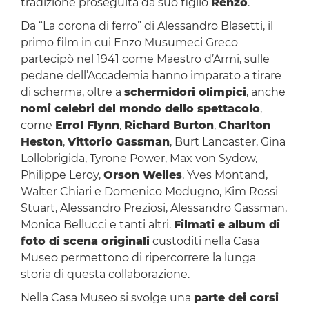
tradizione proseguita da suo figlio
Renzo
.
Da “La corona di ferro” di Alessandro Blasetti, il
primo film in cui Enzo Musumeci Greco
partecipò nel 1941 come Maestro d’Armi, sulle
pedane dell’Accademia hanno imparato a tirare
di scherma, oltre a
schermidori olimpici
, anche
nomi celebri del mondo dello spettacolo
,
come
Errol Flynn
,
Richard Burton
,
Charlton
Heston
,
Vittorio Gassman
, Burt Lancaster, Gina
Lollobrigida, Tyrone Power, Max von Sydow,
Philippe Leroy,
Orson Welles
, Yves Montand,
Walter Chiari e Domenico Modugno, Kim Rossi
Stuart, Alessandro Preziosi, Alessandro Gassman,
Monica Bellucci e tanti altri.
Filmati e album di
foto di scena originali
custoditi nella Casa
Museo permettono di ripercorrere la lunga
storia di questa collaborazione.
Nella Casa Museo si svolge una
parte dei corsi