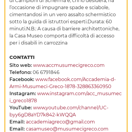
di Campioni di Scherma e, chi lo desidera, ha
l’occasione di impugnare spade e sciabole,
cimentandosi in un vero assalto schermistico
sotto la guida di istruttori esperti.Durata: 60
minuti.N.B.: A causa di barriere architettoniche,
la Casa Museo comporta difficoltà di accesso
per i disabili in carrozzina
CONTATTI
Sito web:
www.accmusumecigreco.com
Telefono:
06 6791846
Facebook:
www.facebook.com/Accademia-d-
Armi-Musumeci-Greco-1878-328863360950
Instagram:
www.instagram.com/acc_musumec
i_greco1878
YouTube:
www.youtube.com/channel/UC-
byy6gD8aYD7k842-kWQQA
Email:
accademiagreco@gmail.com
Email:
casamuseo@musumecigreco.com