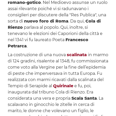
romano-gotico
. Nel Medioevo assunse un ruolo
assai rilevante poiché vi si radunavano i
consiglieri per discutere della "Res Publica", una
sorta di
nuovo foro di Roma
. Da qui,
Cola di
Rienzo
parlava al popolo. Qui, inoltre, si
tenevano le elezioni dei Caporioni della città e
nel 1341 vi fu laureato Poeta
Francesco
Petrarca
.
La costruzione di una nuova
scalinata
in marmo
di 124 gradini, risalente al 1348, fu commissionata
come voto alla Vergine per la fine dell’epidemia
di peste che imperversava in tutta Europa. Fu
realizzata con marmi ricavati dalla scalinata del
Tempio di Serapide al
Quirinale
e fu, poi,
inaugurata dal tribuno Cola di Rienzo. Era
considerata una vera e propria
Scala Santa
. La
scalavano in ginocchio le zitelle in cerca di
marito, le donne che volevano un figlio, le