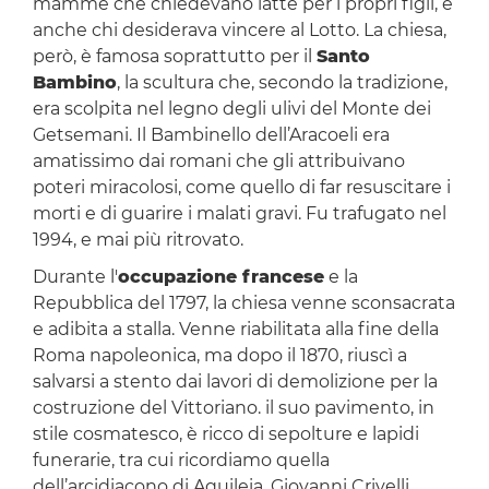
mamme che chiedevano latte per i propri figli, e
anche chi desiderava vincere al Lotto. La chiesa,
però, è famosa soprattutto per il
Santo
Bambino
, la scultura che, secondo la tradizione,
era scolpita nel legno degli ulivi del Monte dei
Getsemani. Il Bambinello dell’Aracoeli era
amatissimo dai romani che gli attribuivano
poteri miracolosi, come quello di far resuscitare i
morti e di guarire i malati gravi. Fu trafugato nel
1994, e mai più ritrovato.
Durante l'
occupazione francese
e la
Repubblica del 1797, la chiesa venne sconsacrata
e adibita a stalla. Venne riabilitata alla fine della
Roma napoleonica, ma dopo il 1870, riuscì a
salvarsi a stento dai lavori di demolizione per la
costruzione del Vittoriano. il suo pavimento, in
stile cosmatesco, è ricco di sepolture e lapidi
funerarie, tra cui ricordiamo quella
dell’arcidiacono di Aquileia, Giovanni Crivelli,