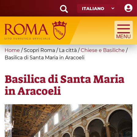
Skip
to
main
Search
content
form
Cerca
You
Home
/
Scopri Roma
/
La città
/
Chiese e Basiliche
/
are
Basilica di Santa Maria in Aracoeli
here
Basilica di Santa Maria
in Aracoeli