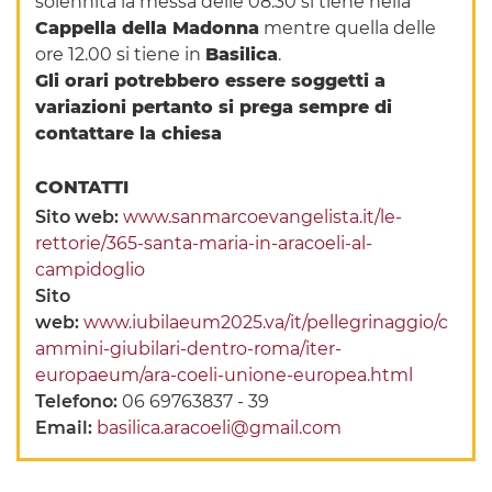
solennità la messa delle 08.30 si tiene nella
Cappella della Madonna
mentre quella delle
ore 12.00 si tiene in
Basilica
.
Gli orari potrebbero essere soggetti a
variazioni pertanto si prega sempre di
contattare la chiesa
CONTATTI
Sito web:
www.sanmarcoevangelista.it/le-
rettorie/365-santa-maria-in-aracoeli-al-
campidoglio
Sito
web:
www.iubilaeum2025.va/it/pellegrinaggio/c
ammini-giubilari-dentro-roma/iter-
europaeum/ara-coeli-unione-europea.html
Telefono:
06 69763837 - 39
Email:
basilica.aracoeli@gmail.com