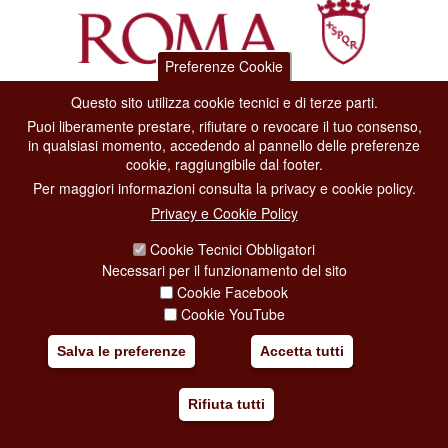
Preferenze Cookie
Questo sito utilizza cookie tecnici e di terze parti.
Dipartimento Grandi Eventi, Sport, Turismo e Moda.
Puoi liberamente prestare, rifiutare o revocare il tuo consenso,
Via di San Basilio, 51
in qualsiasi momento, accedendo al pannello delle preferenze
00187 Roma
cookie, raggiungibile dal footer.
Per maggiori informazioni consulta la privacy e cookie policy.
CONTACT CENTER TEL. 06 06 08
Privacy e Cookie Policy
CONTATTA LA REDAZIONE
Cookie Tecnici Obbligatori
Necessari per il funzionamento del sito
Cookie Facebook
PRIVACY
Cookie YouTube
SOCIAL MEDIA POLICY
Salva le preferenze
Accetta tutti
CREDITS
Rifiuta tutti
COPYRIGHT
ESCLUSIONE DI RESPONSABILITÀ