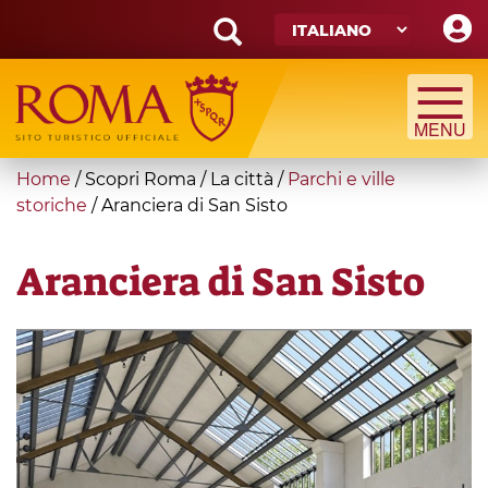
Skip
to
main
Search
content
form
Cerca
You
Home
/
Scopri Roma
/
La città
/
Parchi e ville
are
storiche
/
Aranciera di San Sisto
here
Aranciera di San Sisto