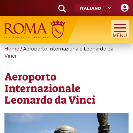
Skip
to
main
Search
content
form
Cerca
You
Home
/
Aeroporto Internazionale Leonardo da
are
Vinci
here
Aeroporto
Internazionale
Leonardo da Vinci