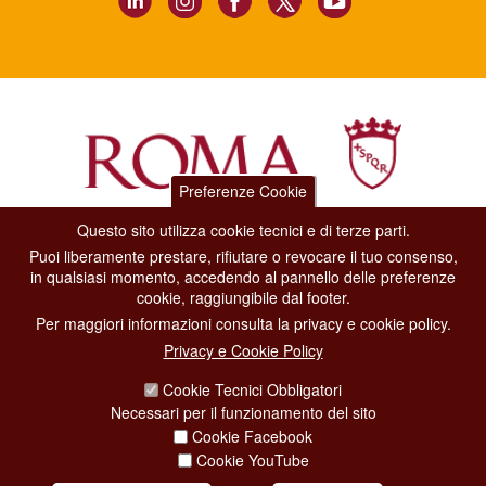
Preferenze Cookie
Questo sito utilizza cookie tecnici e di terze parti.
Dipartimento Grandi Eventi, Sport, Turismo e Moda.
Puoi liberamente prestare, rifiutare o revocare il tuo consenso,
Via di San Basilio, 51
in qualsiasi momento, accedendo al pannello delle preferenze
00187 Roma
cookie, raggiungibile dal footer.
Per maggiori informazioni consulta la privacy e cookie policy.
CONTACT CENTER TEL. 06 06 08
Privacy e Cookie Policy
CONTATTA LA REDAZIONE
Cookie Tecnici Obbligatori
Necessari per il funzionamento del sito
Cookie Facebook
PRIVACY
Cookie YouTube