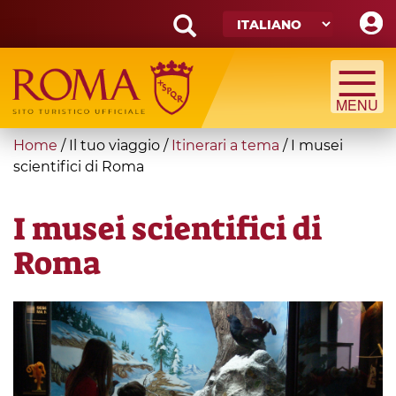
Skip
to
main
Search
content
form
Cerca
You
Home
/
Il tuo viaggio
/
Itinerari a tema
/
I musei
are
scientifici di Roma
here
I musei scientifici di
Roma