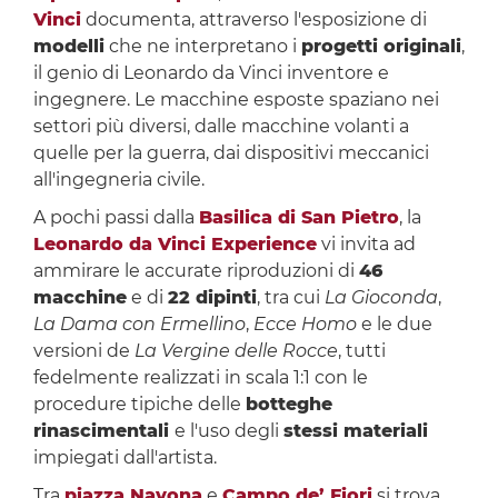
Vinci
documenta, attraverso l'esposizione di
modelli
che ne interpretano i
progetti originali
,
il genio di Leonardo da Vinci inventore e
ingegnere. Le macchine esposte spaziano nei
settori più diversi, dalle macchine volanti a
quelle per la guerra, dai dispositivi meccanici
all'ingegneria civile.
A pochi passi dalla
Basilica di San Pietro
, la
Leonardo da Vinci Experience
vi invita ad
ammirare le accurate riproduzioni di
46
macchine
e di
22 dipinti
, tra cui
La Gioconda
,
La Dama con Ermellino
,
Ecce Homo
e le due
versioni de
La Vergine delle Rocce
, tutti
fedelmente realizzati in scala 1:1 con le
procedure tipiche delle
botteghe
rinascimentali
e l'uso degli
stessi materiali
impiegati dall'artista.
Tra
piazza Navona
e
Campo de’ Fiori
si trova,