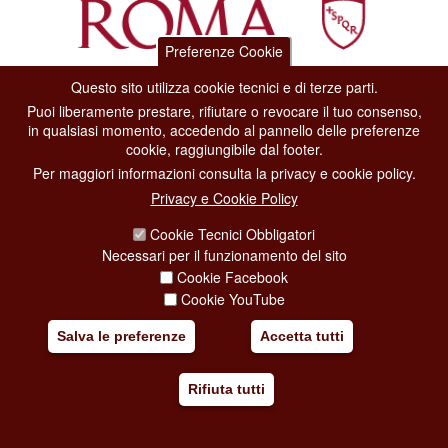
Preferenze Cookie
Questo sito utilizza cookie tecnici e di terze parti.
Dipartimento Grandi Eventi, Sport, Turismo e Moda.
Puoi liberamente prestare, rifiutare o revocare il tuo consenso,
Via di San Basilio, 51
in qualsiasi momento, accedendo al pannello delle preferenze
00187 Roma
cookie, raggiungibile dal footer.
Per maggiori informazioni consulta la privacy e cookie policy.
CONTACT CENTER TEL. 06 06 08
Privacy e Cookie Policy
CONTATTA LA REDAZIONE
Cookie Tecnici Obbligatori
Necessari per il funzionamento del sito
Cookie Facebook
PRIVACY
Cookie YouTube
SOCIAL MEDIA POLICY
Salva le preferenze
Accetta tutti
CREDITS
Rifiuta tutti
COPYRIGHT
ESCLUSIONE DI RESPONSABILITÀ