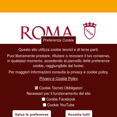
Preferenze Cookie
Questo sito utilizza cookie tecnici e di terze parti.
Dipartimento Grandi Eventi, Sport, Turismo e Moda.
Puoi liberamente prestare, rifiutare o revocare il tuo consenso,
Via di San Basilio, 51
in qualsiasi momento, accedendo al pannello delle preferenze
00187 Roma
cookie, raggiungibile dal footer.
Per maggiori informazioni consulta la privacy e cookie policy.
CONTACT CENTER TEL. 06 06 08
Privacy e Cookie Policy
CONTATTA LA REDAZIONE
Cookie Tecnici Obbligatori
Necessari per il funzionamento del sito
Cookie Facebook
PRIVACY
Cookie YouTube
SOCIAL MEDIA POLICY
Salva le preferenze
Accetta tutti