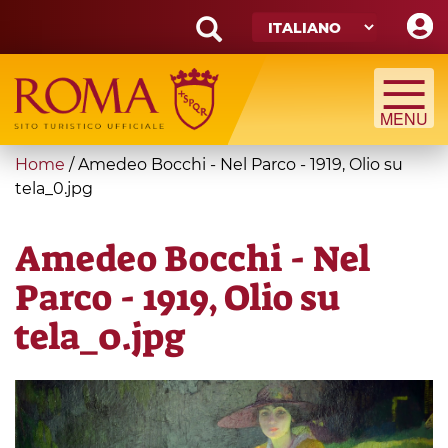
Skip
to
main
Search
content
form
Cerca
You
Home
/
Amedeo Bocchi - Nel Parco - 1919, Olio su
are
tela_0.jpg
here
Amedeo Bocchi - Nel
Parco - 1919, Olio su
tela_0.jpg