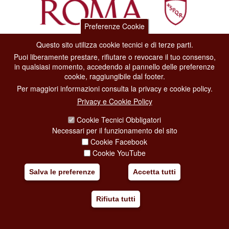
Preferenze Cookie
Questo sito utilizza cookie tecnici e di terze parti.
Dipartimento Grandi Eventi, Sport, Turismo e Moda.
Puoi liberamente prestare, rifiutare o revocare il tuo consenso,
Via di San Basilio, 51
in qualsiasi momento, accedendo al pannello delle preferenze
00187 Roma
cookie, raggiungibile dal footer.
Per maggiori informazioni consulta la privacy e cookie policy.
CONTACT CENTER TEL. 06 06 08
Privacy e Cookie Policy
CONTATTA LA REDAZIONE
Cookie Tecnici Obbligatori
Necessari per il funzionamento del sito
Cookie Facebook
PRIVACY
Cookie YouTube
SOCIAL MEDIA POLICY
Salva le preferenze
Accetta tutti
CREDITS
Rifiuta tutti
COPYRIGHT
ESCLUSIONE DI RESPONSABILITÀ