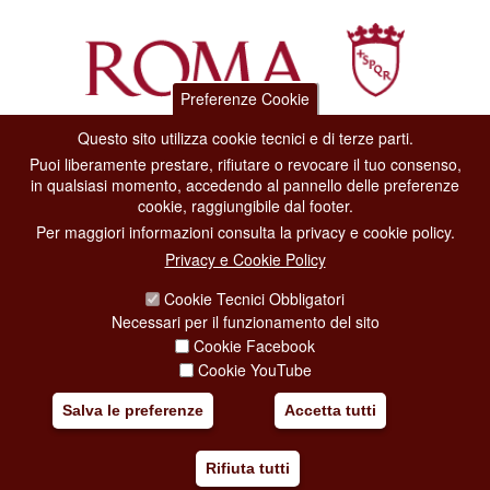
Preferenze Cookie
Questo sito utilizza cookie tecnici e di terze parti.
Dipartimento Grandi Eventi, Sport, Turismo e Moda.
Puoi liberamente prestare, rifiutare o revocare il tuo consenso,
Via di San Basilio, 51
in qualsiasi momento, accedendo al pannello delle preferenze
00187 Roma
cookie, raggiungibile dal footer.
Per maggiori informazioni consulta la privacy e cookie policy.
CONTACT CENTER TEL. 06 06 08
Privacy e Cookie Policy
CONTATTA LA REDAZIONE
Cookie Tecnici Obbligatori
Necessari per il funzionamento del sito
Cookie Facebook
PRIVACY
Cookie YouTube
SOCIAL MEDIA POLICY
Salva le preferenze
Accetta tutti
CREDITS
Rifiuta tutti
COPYRIGHT