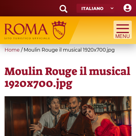
Skip
to
main
Search
content
form
Cerca
You
Home
/
Moulin Rouge il musical 1920x700.jpg
are
here
Moulin Rouge il musical
1920x700.jpg