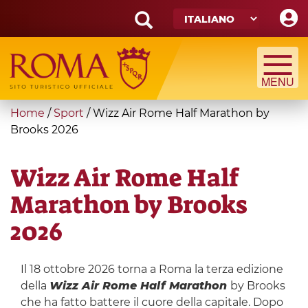
Skip
to
main
Search
content
form
Cerca
You
Home
/
Sport
/
Wizz Air Rome Half Marathon by
are
Brooks 2026
here
Wizz Air Rome Half
Marathon by Brooks
2026
Il 18 ottobre 2026 torna a Roma la terza edizione
della
Wizz Air Rome Half Marathon
by Brooks
che ha fatto battere il cuore della capitale. Dopo