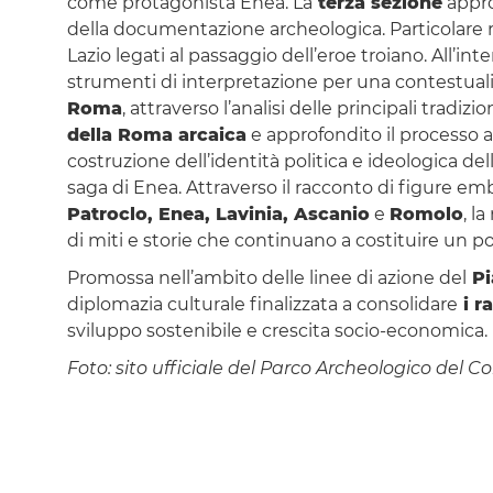
come protagonista Enea. La
terza sezione
appro
della documentazione archeologica. Particolare riliev
Lazio legati al passaggio dell’eroe troiano. All’in
strumenti di interpretazione per una contestuali
Roma
, attraverso l’analisi delle principali tradi
della Roma arcaica
e approfondito il processo a
costruzione dell’identità politica e ideologica del
saga di Enea. Attraverso il racconto di figure e
Patroclo, Enea, Lavinia, Ascanio
e
Romolo
, l
di miti e storie che continuano a costituire un p
Promossa nell’ambito delle linee di azione del
Pi
diplomazia culturale finalizzata a consolidare
i ra
sviluppo sostenibile e crescita socio-economica.
Foto: sito ufficiale del Parco Archeologico del C