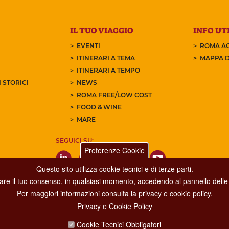
IL TUO VIAGGIO
INFO UTI
EVENTI
ROMA AC
ITINERARI A TEMA
MAPPA D
ITINERARI A TEMPO
 STORICI
NEWS
ROMA FREE/LOW COST
FOOD & WINE
MARE
SEGUICI SU:
Preferenze Cookie
Questo sito utilizza cookie tecnici e di terze parti.
care il tuo consenso, in qualsiasi momento, accedendo al pannello delle 
Per maggiori informazioni consulta la privacy e cookie policy.
Privacy e Cookie Policy
Dipartimento Grandi Eventi, Sport, Turismo e Moda.
Cookie Tecnici Obbligatori