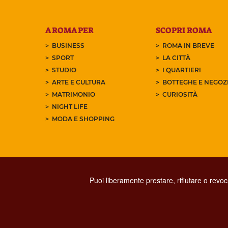
A ROMA PER
SCOPRI ROMA
BUSINESS
ROMA IN BREVE
SPORT
LA CITTÀ
STUDIO
I QUARTIERI
ARTE E CULTURA
BOTTEGHE E NEGOZI
MATRIMONIO
CURIOSITÀ
NIGHT LIFE
MODA E SHOPPING
Puoi liberamente prestare, rifiutare o revo