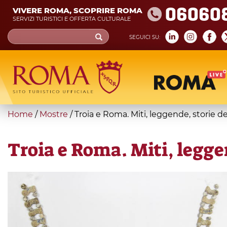
Skip
06060
VIVERE ROMA, SCOPRIRE ROMA
to
SERVIZI TURISTICI E OFFERTA CULTURALE
main
Search
SEGUICI SU:
content
form
Cerca
You
Home
/
Mostre
/
Troia e Roma. Miti, leggende, storie d
are
here
Troia e Roma. Miti, legge