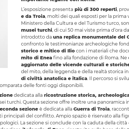
L’esposizione presenta
più di 300 reperti
, pro
e da Troia
, molti dei quali esposti per la prima v
Ministero della Cultura e del Turismo turco, son
musei turchi
, di cui 50 mai viste prima d’ora da
introdotto da
una replica monumentale del C
confronto le testimonianze archeologiche fon
storico e mitico di Ilio
con i materiali che d
mito di Enea
fino alla fondazione di Roma. Ne
aggiornato delle vicende culturali e storich
del mito, della leggenda e della realtà storica i
di civiltà anatolica e italica
. Il percorso si sv
comparata delle fonti oggi disponibili.
zione
dedicata alla
ricostruzione storica, archeologica
i turchi. Questa sezione offre inoltre una panoramica ine
econda sezione
è dedicata alla
Guerra di Troia
, raccont
i principali del conflitto. Ampio spazio è riservato alla fi
tropologici. La sezione si conclude con la caduta della città