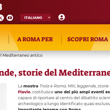
8
A ROMA PER
SCOPRI ROMA
el Mediterraneo antico
nde, storie del Mediterran
La
mostra
Troia e Roma. Miti, leggende, stori
Flavio
, costituisce
uno dei più ampi eventi esp
capace di riportare al centro del dibattito scient
archeologico a lungo identificato quasi esclus
importante legame con Roma
.