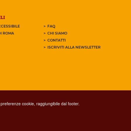
LI
CESSIBILE
FAQ
I ROMA
CHI SIAMO
CONTATTI
ISCRIVITI ALLA NEWSLETTER
preferenze cookie, raggiungibile dal footer.
CONTACT CENTER TEL. 06 06 08