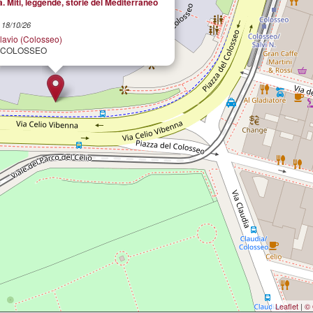
. Miti, leggende, storie del Mediterraneo
l 18/10/26
Flavio (Colosseo)
L COLOSSEO
Leaflet
|
© 