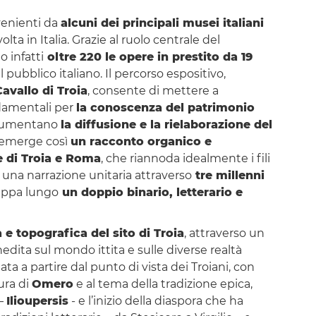
venienti da
alcuni dei principali musei italiani
olta in Italia. Grazie al ruolo centrale del
o infatti
oltre 220 le opere in prestito da 19
l pubblico italiano. Il percorso espositivo,
avallo di Troia
, consente di mettere a
damentali per
la conoscenza del patrimonio
ocumentano
la diffusione e la rielaborazione del
 emerge così
un racconto organico e
e di Troia e Roma
, che riannoda idealmente i fili
n una narrazione unitaria attraverso
tre millenni
iluppa lungo
un doppio binario, letterario e
 e topografica del sito di Troia
, attraverso un
dita sul mondo ittita e sulle diverse realtà
ata a partire dal punto di vista dei Troiani, con
gura di
Omero
e al tema della tradizione epica,
 –
Ilioupersis
- e l’inizio della diaspora che ha