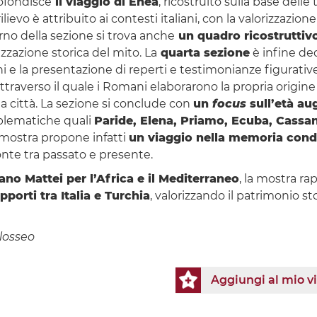
fondisce
il viaggio di Enea
, ricostruito sulla base delle 
o è attribuito ai contesti italiani, con la valorizzazione di 
terno della sezione si trova anche
un quadro ricostruttivo d
zzazione storica del mito. La
quarta sezione
è infine de
zioni e la presentazione di reperti e testimonianze figurati
ttraverso il quale i Romani elaborarono la propria origin
la città. La sezione si conclude con
un
focus
sull’età au
mblematiche quali
Paride, Elena, Priamo, Ecuba, Cassa
a mostra propone infatti
un viaggio nella memoria cond
onte tra passato e presente.
ano Mattei per l’Africa e il Mediterraneo
, la mostra ra
pporti tra Italia e Turchia
, valorizzando il patrimonio s
olosseo
Aggiungi al mio v