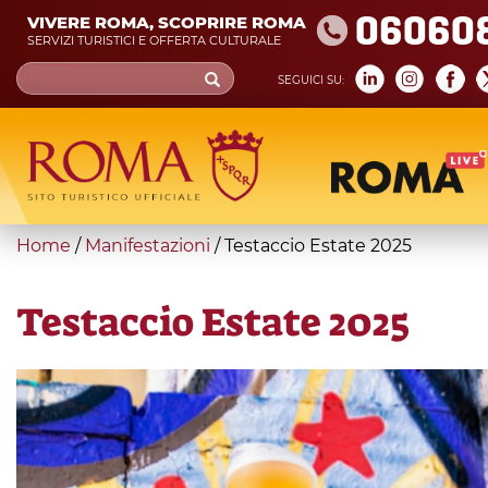
Skip
06060
VIVERE ROMA, SCOPRIRE ROMA
to
SERVIZI TURISTICI E OFFERTA CULTURALE
main
Search
SEGUICI SU:
content
form
Cerca
You
Home
/
Manifestazioni
/
Testaccio Estate 2025
are
here
Testaccio Estate 2025