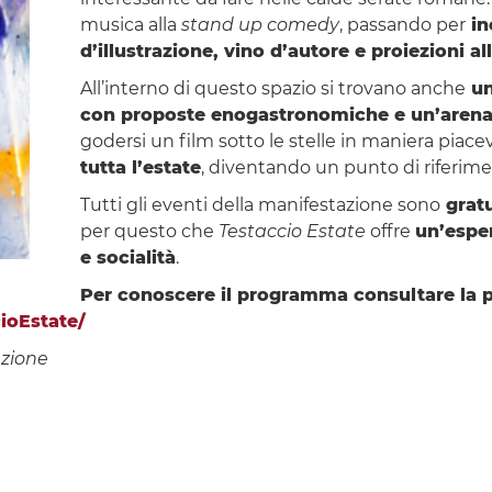
musica alla
stand up comedy
, passando per
in
d’illustrazione, vino d’autore e proiezioni al
All’interno di questo spazio si trovano anche
un
con proposte enogastronomiche e un’arena
godersi un film sotto le stelle in maniera piace
tutta l’estate
, diventando un punto di riferimen
Tutti gli eventi della manifestazione sono
gratu
per questo che
Testaccio Estate
offre
un’esper
e socialità
.
Per conoscere il programma consultare la 
oEstate/
azione