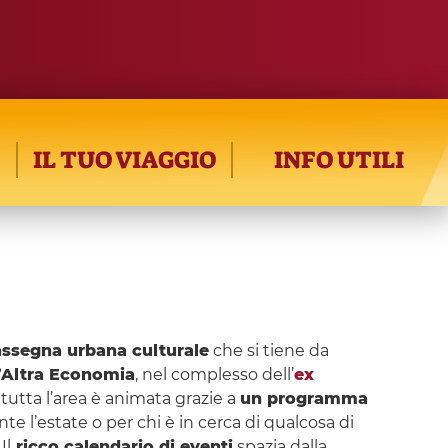
IL TUO VIAGGIO
INFO UTILI
assegna urbana culturale
che si tiene da
l’Altra Economia
, nel complesso dell’
ex
utta l’area è animata grazie a
un programma
te l’estate o per chi è in cerca di qualcosa di
Il
ricco calendario di eventi
spazia dalla