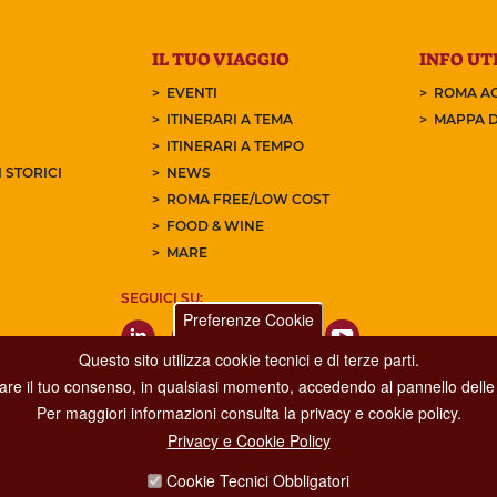
IL TUO VIAGGIO
INFO UTI
EVENTI
ROMA AC
ITINERARI A TEMA
MAPPA D
ITINERARI A TEMPO
 STORICI
NEWS
ROMA FREE/LOW COST
FOOD & WINE
MARE
SEGUICI SU:
Preferenze Cookie
Questo sito utilizza cookie tecnici e di terze parti.
care il tuo consenso, in qualsiasi momento, accedendo al pannello delle 
Per maggiori informazioni consulta la privacy e cookie policy.
Privacy e Cookie Policy
Dipartimento Grandi Eventi, Sport, Turismo e Moda.
Cookie Tecnici Obbligatori
Via di San Basilio, 51