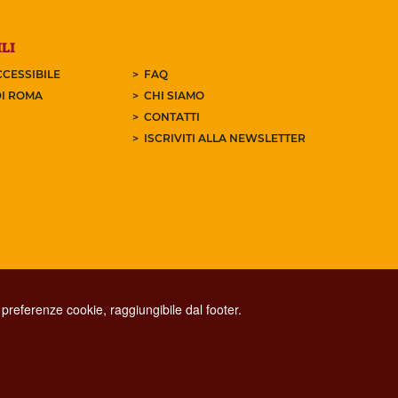
LI
CESSIBILE
FAQ
I ROMA
CHI SIAMO
CONTATTI
ISCRIVITI ALLA NEWSLETTER
preferenze cookie, raggiungibile dal footer.
CONTACT CENTER TEL. 06 06 08