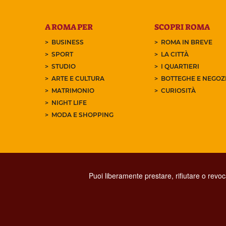
A ROMA PER
SCOPRI ROMA
BUSINESS
ROMA IN BREVE
SPORT
LA CITTÀ
STUDIO
I QUARTIERI
ARTE E CULTURA
BOTTEGHE E NEGOZI
MATRIMONIO
CURIOSITÀ
NIGHT LIFE
MODA E SHOPPING
Puoi liberamente prestare, rifiutare o revo