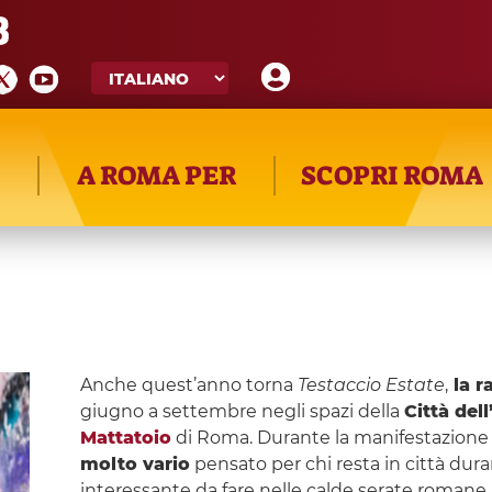
8
A ROMA PER
SCOPRI ROMA
Anche quest’anno torna
Testaccio Estate
,
la r
giugno a settembre negli spazi della
Città del
Mattatoio
di Roma. Durante la manifestazione t
molto vario
pensato per chi resta in città duran
interessante da fare nelle calde serate romane. 