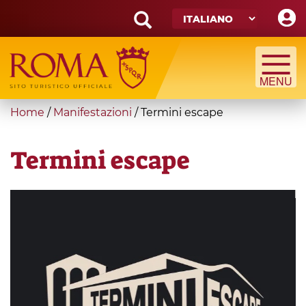
Skip
to
main
Search
content
form
Cerca
You
Home
/
Manifestazioni
/
Termini escape
are
here
Termini escape