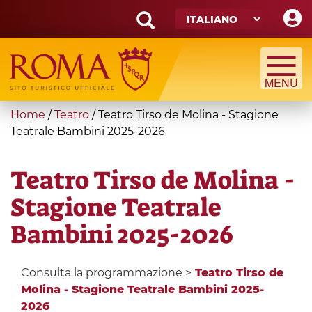
Skip
to
main
Search
content
form
Cerca
You
Home
/
Teatro
/
Teatro Tirso de Molina - Stagione
are
Teatrale Bambini 2025-2026
here
Teatro Tirso de Molina -
Stagione Teatrale
Bambini 2025-2026
Consulta la programmazione >
Teatro Tirso de
Molina - Stagione Teatrale Bambini 2025-
2026