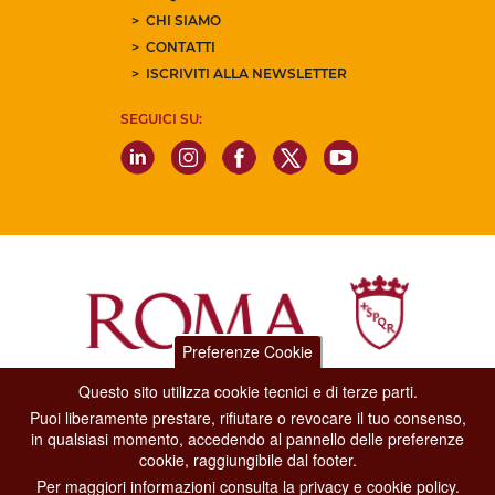
CHI SIAMO
CONTATTI
ISCRIVITI ALLA NEWSLETTER
SEGUICI SU:
Preferenze Cookie
Questo sito utilizza cookie tecnici e di terze parti.
Dipartimento Grandi Eventi, Sport, Turismo e Moda.
Puoi liberamente prestare, rifiutare o revocare il tuo consenso,
Via di San Basilio, 51
in qualsiasi momento, accedendo al pannello delle preferenze
00187 Roma
cookie, raggiungibile dal footer.
Per maggiori informazioni consulta la privacy e cookie policy.