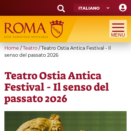
Skip
to
main
Search
content
form
Cerca
You
Home
/
Teatro
/
Teatro Ostia Antica Festival - Il
are
senso del passato 2026
here
Teatro Ostia Antica
Festival - Il senso del
passato 2026