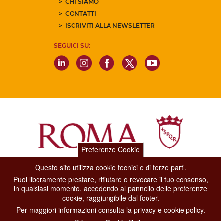
CHI SIAMO
CONTATTI
ISCRIVITI ALLA NEWSLETTER
SEGUICI SU:
Preferenze Cookie
Questo sito utilizza cookie tecnici e di terze parti.
Dipartimento Grandi Eventi, Sport, Turismo e Moda.
Puoi liberamente prestare, rifiutare o revocare il tuo consenso,
Via di San Basilio, 51
in qualsiasi momento, accedendo al pannello delle preferenze
00187 Roma
cookie, raggiungibile dal footer.
Per maggiori informazioni consulta la privacy e cookie policy.
CONTACT CENTER TEL. 06 06 08