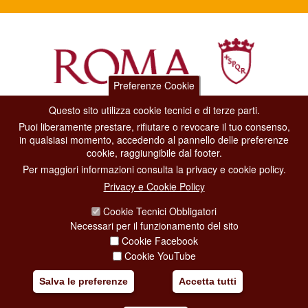
Preferenze Cookie
Questo sito utilizza cookie tecnici e di terze parti.
Dipartimento Grandi Eventi, Sport, Turismo e Moda.
Puoi liberamente prestare, rifiutare o revocare il tuo consenso,
Via di San Basilio, 51
in qualsiasi momento, accedendo al pannello delle preferenze
00187 Roma
cookie, raggiungibile dal footer.
Per maggiori informazioni consulta la privacy e cookie policy.
CONTACT CENTER TEL. 06 06 08
Privacy e Cookie Policy
CONTATTA LA REDAZIONE
Cookie Tecnici Obbligatori
Necessari per il funzionamento del sito
Cookie Facebook
PRIVACY
Cookie YouTube
SOCIAL MEDIA POLICY
Salva le preferenze
Accetta tutti
CREDITS