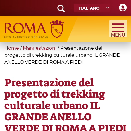
Skip
to
main
Search
content
form
Cerca
You
Home
/
Manifestazioni
/
Presentazione del
are
progetto di trekking culturale urbano IL GRANDE
ANELLO VERDE DI ROMA A PIEDI
here
Presentazione del
progetto di trekking
culturale urbano IL
GRANDE ANELLO
VERDE DI ROMA A PIEDI