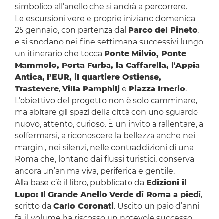
simbolico all’anello che si andrà a percorrere.
Le escursioni vere e proprie iniziano domenica
25 gennaio, con partenza dal
Parco del Pineto
,
e si snodano nei fine settimana successivi lungo
un itinerario che tocca
Ponte Milvio, Ponte
Mammolo, Porta Furba, la Caffarella, l’Appia
Antica, l’EUR, il quartiere Ostiense,
Trastevere
,
Villa Pamphilj
e
Piazza Irnerio
.
L’obiettivo del progetto non è solo camminare,
ma abitare gli spazi della città con uno sguardo
nuovo, attento, curioso. È un invito a rallentare, a
soffermarsi, a riconoscere la bellezza anche nei
margini, nei silenzi, nelle contraddizioni di una
Roma che, lontano dai flussi turistici, conserva
ancora un’anima viva, periferica e gentile.
Alla base c’è il libro, pubblicato da
Edizioni il
Lupo: Il Grande Anello Verde di Roma a piedi
,
scritto da
Carlo Coronati
. Uscito un paio d’anni
fa, il volume ha riscosso un notevole successo,