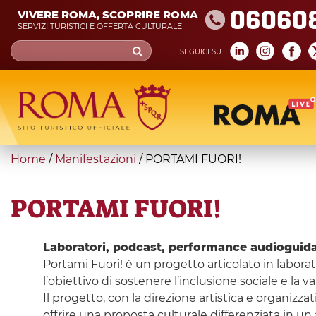
Skip
06060
VIVERE ROMA, SCOPRIRE ROMA
to
SERVIZI TURISTICI E OFFERTA CULTURALE
main
Search
SEGUICI SU:
content
form
Cerca
You
Home
/
Manifestazioni
/
PORTAMI FUORI!
are
here
PORTAMI FUORI!
Laboratori, podcast, performance audioguidat
Portami Fuori! è un progetto articolato in laborato
l’obiettivo di sostenere l’inclusione sociale e la val
Il progetto, con la direzione artistica e organizza
offrire una proposta culturale differenziata in un