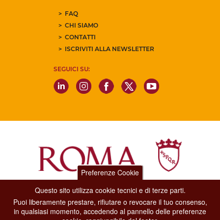
FAQ
CHI SIAMO
CONTATTI
ISCRIVITI ALLA NEWSLETTER
SEGUICI SU:
Preferenze Cookie
Questo sito utilizza cookie tecnici e di terze parti.
Dipartimento Grandi Eventi, Sport, Turismo e Moda.
Puoi liberamente prestare, rifiutare o revocare il tuo consenso,
Via di San Basilio, 51
in qualsiasi momento, accedendo al pannello delle preferenze
00187 Roma