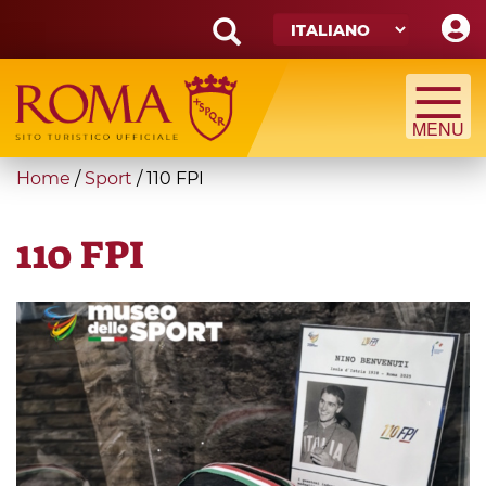
Skip
to
main
Search
content
form
Cerca
You
Home
/
Sport
/
110 FPI
are
here
110 FPI