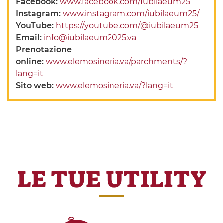
Facebook:
www.facebook.com/Iubilaeum25
Instagram:
www.instagram.com/iubilaeum25/
YouTube:
https://youtube.com/@iubilaeum25
Email:
info@iubilaeum2025.va
Prenotazione
online:
www.elemosineria.va/parchments/?
lang=it
Sito web:
www.elemosineria.va/?lang=it
LE TUE UTILITY