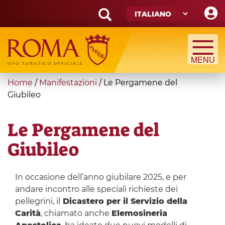
Skip
to
main
Search
content
form
Cerca
You
Home
/
Manifestazioni
/
Le Pergamene del
are
Giubileo
here
Le Pergamene del
Giubileo
In occasione dell’anno giubilare 2025, e per
andare incontro alle speciali richieste dei
pellegrini, il
Dicastero per il Servizio della
Carità
, chiamato anche
Elemosineria