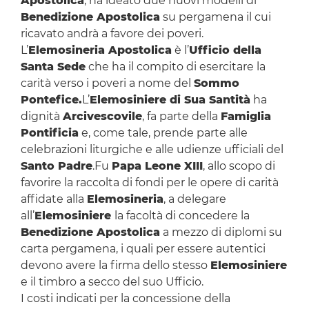
Apostolica
, ha ideato due nuovi modelli di
Benedizione Apostolica
su pergamena il cui
ricavato andrà a favore dei poveri.
L’
Elemosineria Apostolica
è l’
Ufficio della
Santa Sede
che ha il compito di esercitare la
carità verso i poveri a nome del
Sommo
Pontefice.
L’
Elemosiniere di Sua Santità
ha
dignità
Arcivescovile
, fa parte della
Famiglia
Pontificia
e, come tale, prende parte alle
celebrazioni liturgiche e alle udienze ufficiali del
Santo Padre
.Fu
Papa Leone XIII
, allo scopo di
favorire la raccolta di fondi per le opere di carità
affidate alla
Elemosineria
, a delegare
all’
Elemosiniere
la facoltà di concedere la
Benedizione Apostolica
a mezzo di diplomi su
carta pergamena, i quali per essere autentici
devono avere la firma dello stesso
Elemosiniere
e il timbro a secco del suo Ufficio.
I costi indicati per la concessione della