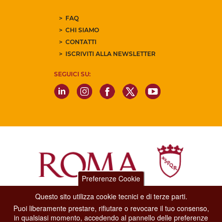
FAQ
CHI SIAMO
CONTATTI
ISCRIVITI ALLA NEWSLETTER
SEGUICI SU:
Preferenze Cookie
Questo sito utilizza cookie tecnici e di terze parti.
Dipartimento Grandi Eventi, Sport, Turismo e Moda.
Puoi liberamente prestare, rifiutare o revocare il tuo consenso,
Via di San Basilio, 51
in qualsiasi momento, accedendo al pannello delle preferenze
00187 Roma