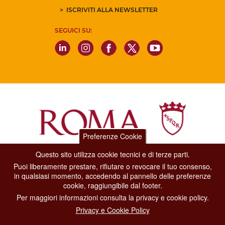
ISCRIVITI ALLA NEWSLETTER
SEGUICI SU:
Preferenze Cookie
Questo sito utilizza cookie tecnici e di terze parti.
Dipartimento Grandi Eventi, Sport, Turismo e Moda.
Puoi liberamente prestare, rifiutare o revocare il tuo consenso,
Via di San Basilio, 51
in qualsiasi momento, accedendo al pannello delle preferenze
00187 Roma
cookie, raggiungibile dal footer.
Per maggiori informazioni consulta la privacy e cookie policy.
CONTACT CENTER TEL. 06 06 08
Privacy e Cookie Policy
CONTATTA LA REDAZIONE