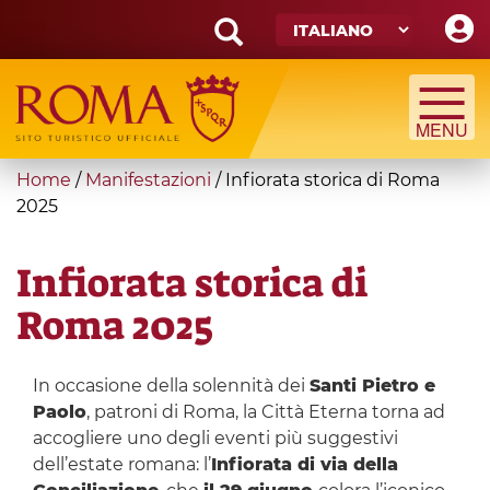
Skip
to
main
Search
content
form
Cerca
You
Home
/
Manifestazioni
/
Infiorata storica di Roma
are
2025
here
Infiorata storica di
Roma 2025
In occasione della solennità dei
Santi Pietro e
Paolo
, patroni di Roma, la Città Eterna torna ad
accogliere uno degli eventi più suggestivi
dell’estate romana: l’
Infiorata di via della