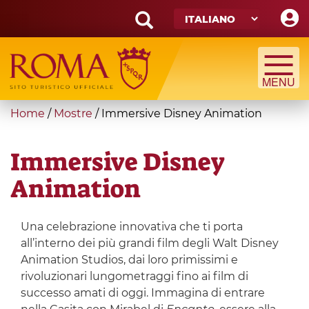
Skip
to
main
Search
content
form
Cerca
You
Home
/
Mostre
/
Immersive Disney Animation
are
here
Immersive Disney
Animation
Una celebrazione innovativa che ti porta
all’interno dei più grandi film degli Walt Disney
Animation Studios, dai loro primissimi e
rivoluzionari lungometraggi fino ai film di
successo amati di oggi. Immagina di entrare