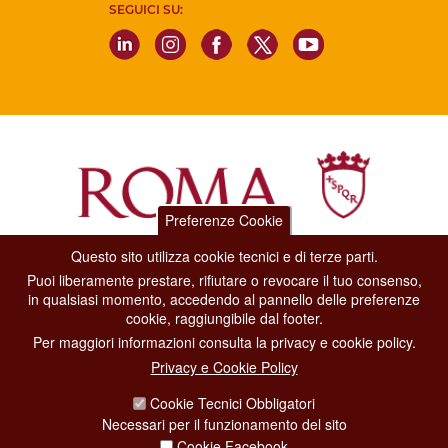
SEGUICI SU:
Preferenze Cookie
Questo sito utilizza cookie tecnici e di terze parti.
Dipartimento Grandi Eventi, Sport, Turismo e Moda.
Puoi liberamente prestare, rifiutare o revocare il tuo consenso,
Via di San Basilio, 51
in qualsiasi momento, accedendo al pannello delle preferenze
00187 Roma
cookie, raggiungibile dal footer.
Per maggiori informazioni consulta la privacy e cookie policy.
CONTACT CENTER TEL. 06 06 08
Privacy e Cookie Policy
CONTATTA LA REDAZIONE
Cookie Tecnici Obbligatori
Necessari per il funzionamento del sito
Cookie Facebook