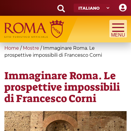
Skip
to
main
Search
content
form
Cerca
You
Home
/
Mostre
/
Immaginare Roma. Le
are
prospettive impossibili di Francesco Corni
here
Immaginare Roma. Le
prospettive impossibili
di Francesco Corni