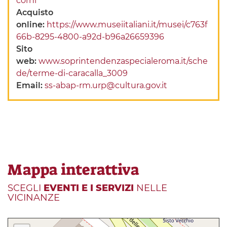
corni
Acquisto
online:
https://www.museiitaliani.it/musei/c763f
66b-8295-4800-a92d-b96a26659396
Sito
web:
www.soprintendenzaspecialeroma.it/sche
de/terme-di-caracalla_3009
Email:
ss-abap-rm.urp@cultura.gov.it
Mappa interattiva
SCEGLI
EVENTI E I SERVIZI
NELLE
VICINANZE