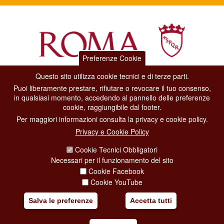
Preferenze Cookie
Questo sito utilizza cookie tecnici e di terze parti.
Dipartimento Grandi Eventi, Sport, Turismo e Moda.
Puoi liberamente prestare, rifiutare o revocare il tuo consenso,
Via di San Basilio, 51
in qualsiasi momento, accedendo al pannello delle preferenze
00187 Roma
cookie, raggiungibile dal footer.
Per maggiori informazioni consulta la privacy e cookie policy.
CONTACT CENTER TEL. 06 06 08
Privacy e Cookie Policy
CONTATTA LA REDAZIONE
Cookie Tecnici Obbligatori
Necessari per il funzionamento del sito
Cookie Facebook
PRIVACY
Cookie YouTube
SOCIAL MEDIA POLICY
Salva le preferenze
Accetta tutti
CREDITS