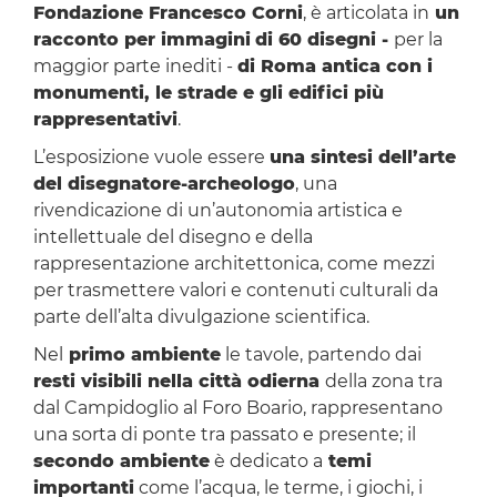
Fondazione Francesco Corni
, è articolata in
un
racconto per immagini
di 60 disegni -
per la
maggior parte inediti -
di Roma antica con i
monumenti, le strade e gli edifici più
rappresentativi
.
L’esposizione vuole essere
una sintesi dell’arte
del disegnatore-archeologo
, una
rivendicazione di un’autonomia artistica e
intellettuale del disegno e della
rappresentazione architettonica, come mezzi
per trasmettere valori e contenuti culturali da
parte dell’alta divulgazione scientifica.
Nel
primo ambiente
le tavole, partendo dai
resti visibili nella città odierna
della zona tra
dal Campidoglio al Foro Boario, rappresentano
una sorta di ponte tra passato e presente; il
secondo ambiente
è dedicato a
temi
importanti
come l’acqua, le terme, i giochi, i