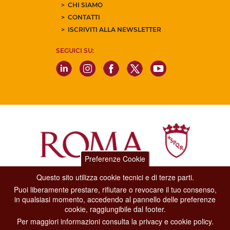
CHI SIAMO
CONTATTI
ISCRIVITI ALLA NEWSLETTER
SEGUICI SU:
Preferenze Cookie
Questo sito utilizza cookie tecnici e di terze parti.
Dipartimento Grandi Eventi, Sport, Turismo e Moda.
Puoi liberamente prestare, rifiutare o revocare il tuo consenso,
Via di San Basilio, 51
in qualsiasi momento, accedendo al pannello delle preferenze
00187 Roma
cookie, raggiungibile dal footer.
Per maggiori informazioni consulta la privacy e cookie policy.