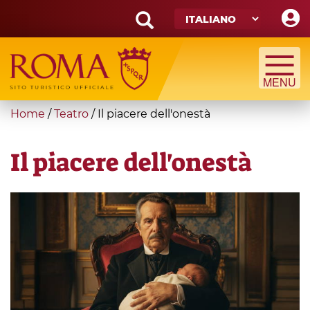
Skip
to
main
Search
content
form
Cerca
You
Home
/
Teatro
/
Il piacere dell'onestà
are
here
Il piacere dell'onestà