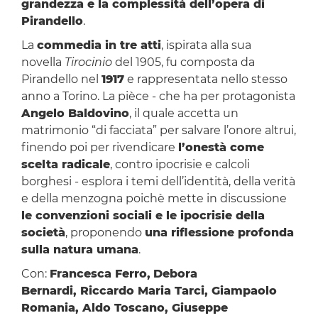
grandezza e la complessità dell’opera di
Pirandello
.
La
commedia in tre atti
, ispirata alla sua
novella
Tirocinio
del 1905, fu composta da
Pirandello nel
1917
e rappresentata nello stesso
anno a Torino. La pièce - che ha per protagonista
Angelo Baldovino
, il quale accetta un
matrimonio “di facciata” per salvare l’onore altrui,
finendo poi per rivendicare
l’onestà come
scelta radicale
, contro ipocrisie e calcoli
borghesi - esplora i temi dell’identità, della verità
e della menzogna poichè mette in discussione
le convenzioni sociali e le ipocrisie della
società
, proponendo
una riflessione profonda
sulla natura umana
.
Con:
Francesca Ferro,
Debora
Bernardi, Riccardo Maria Tarci, Giampaolo
Romania, Aldo Toscano, Giuseppe