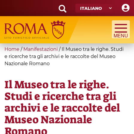
Skip
to
main
Search
content
form
Cerca
You
Home
/
Manifestazioni
/
Il Museo tra le righe. Studi
are
e ricerche tra gli archivi e le raccolte del Museo
Nazionale Romano
here
Il Museo tra le righe.
Studi e ricerche tra gli
archivi e le raccolte del
Museo Nazionale
Romano