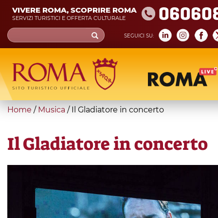
Skip
06060
VIVERE ROMA, SCOPRIRE ROMA
to
SERVIZI TURISTICI E OFFERTA CULTURALE
main
Search
SEGUICI SU:
content
form
Cerca
You
Home
/
Musica
/
Il Gladiatore in concerto
are
here
Il Gladiatore in concerto