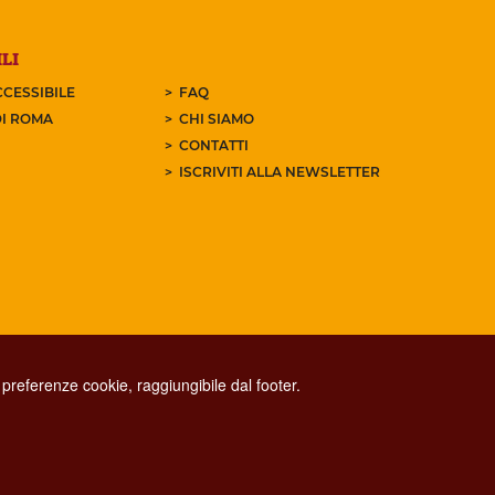
LI
CESSIBILE
FAQ
I ROMA
CHI SIAMO
CONTATTI
ISCRIVITI ALLA NEWSLETTER
preferenze cookie, raggiungibile dal footer.
CONTACT CENTER TEL. 06 06 08