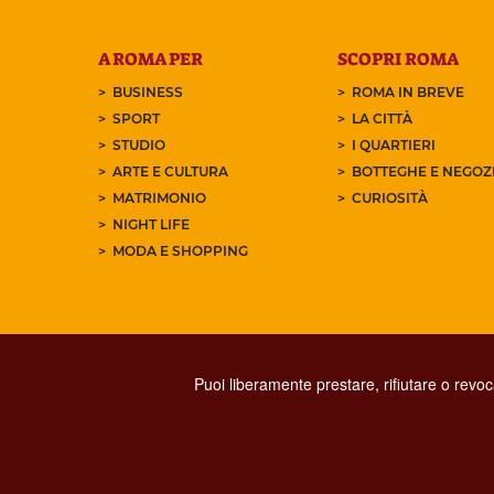
A ROMA PER
SCOPRI ROMA
BUSINESS
ROMA IN BREVE
SPORT
LA CITTÀ
STUDIO
I QUARTIERI
ARTE E CULTURA
BOTTEGHE E NEGOZI
MATRIMONIO
CURIOSITÀ
NIGHT LIFE
MODA E SHOPPING
Puoi liberamente prestare, rifiutare o revo