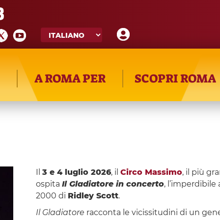
8
A ROMA PER
SCOPRI ROMA
Il
3 e 4 luglio 2026
, il
Circo Massimo
, il più g
ospita
Il Gladiatore in concerto
, l’imperdibil
2000 di
Ridley Scott
.
Il Gladiatore
racconta le vicissitudini di un gene