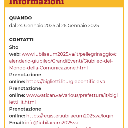
Informazioni
QUANDO
dal 24 Gennaio 2025
al 26 Gennaio 2025
CONTATTI
Sito
web:
www.iubilaeum2025.va/it/pellegrinaggio/c
alendario-giubileo/GrandiEventi/Giubileo-del-
Mondo-della-Comunicazione.html
Prenotazione
online:
https://biglietti.liturgiepontificie.va
Prenotazione
online:
www.vatican.va/various/prefettura/it/bigl
ietti_it.html
Prenotazione
online:
https://register.iubilaeum2025.va/login
Email:
info@iubilaeum2025.va