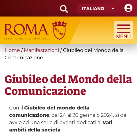
Skip
to
main
Search
content
form
Cerca
You
Home
/
Manifestazioni
/
Giubileo del Mondo della
are
Comunicazione
here
Giubileo del Mondo della
Comunicazione
Con il
Giubileo del mondo della
comunicazione
, dal 24 al 26 gennaio 2024, si da
avvio ad una serie di eventi dedicati ai
vari
ambiti della società
.