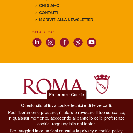
CHI SIAMO
CONTATTI
ISCRIVITI ALLA NEWSLETTER
SEGUICI SU:
Preferenze Cookie
Questo sito utilizza cookie tecnici e di terze parti.
Dipartimento Grandi Eventi, Sport, Turismo e Moda.
Puoi liberamente prestare, rifiutare o revocare il tuo consenso,
Via di San Basilio, 51
in qualsiasi momento, accedendo al pannello delle preferenze
00187 Roma
cookie, raggiungibile dal footer.
Per maggiori informazioni consulta la privacy e cookie policy.