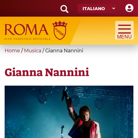
Skip
to
main
Search
content
form
Cerca
You
Home
/
Musica
/
Gianna Nannini
are
here
Gianna Nannini