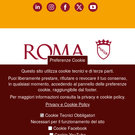
Preferenze Cookie
Questo sito utilizza cookie tecnici e di terze parti.
Dipartimento Grandi Eventi, Sport, Turismo e Moda.
Puoi liberamente prestare, rifiutare o revocare il tuo consenso,
Via di San Basilio, 51
in qualsiasi momento, accedendo al pannello delle preferenze
00187 Roma
cookie, raggiungibile dal footer.
Per maggiori informazioni consulta la privacy e cookie policy.
CONTACT CENTER TEL. 06 06 08
Privacy e Cookie Policy
CONTATTA LA REDAZIONE
Cookie Tecnici Obbligatori
Necessari per il funzionamento del sito
Cookie Facebook
PRIVACY
Cookie YouTube