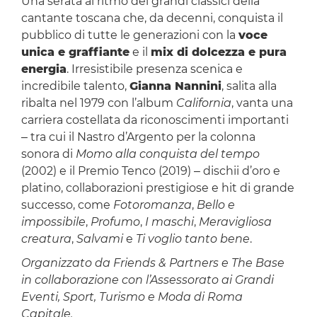
Una serata al ritmo dei grandi classici della
cantante toscana che, da decenni, conquista il
pubblico di tutte le generazioni con la
voce
unica e graffiante
e il
mix di dolcezza e pura
energia
. Irresistibile presenza scenica e
incredibile talento,
Gianna Nannini
, salita alla
ribalta nel 1979 con l’album
California
, vanta una
carriera costellata da riconoscimenti importanti
‒ tra cui il Nastro d’Argento per la colonna
sonora di
Momo alla conquista del
tempo
(2002) e il Premio Tenco (2019) ‒ dischii d’oro e
platino, collaborazioni prestigiose e hit di grande
successo, come
Fotoromanza
,
Bello e
impossibile
,
Profumo
,
I maschi
,
Meravigliosa
creatura
,
Salvami
e
Ti voglio tanto
bene
.
Organizzato da Friends & Partners e The Base
in collaborazione con l’Assessorato ai Grandi
Eventi, Sport, Turismo e Moda di Roma
Capitale.