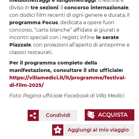
mediometraggi e lungometraggi
. Il festival è
diviso in
tre sezioni
: il
concorso internazionale
,
con dodici film recenti di ogni genere e durata; il
programma Focus
, dedicata a opere fuori
concorso, “carte blanche” affidate ai giurati e
incontri speciali con i registi; infine
le serate
Piazzale
, con proiezioni all’aperto di anteprime e
classici restaurati.
Per il programma completo della
manifestazione, consultare il sito ufficiale:
https://villamedici.it/it/programme/festival-
di-film-2025/
Foto: Pagina ufficiale Facebook di Villa Medici
ACQUISTA
Condividi
Aggiungi al mio viaggio