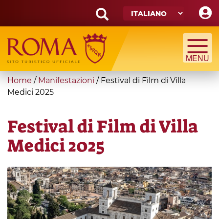
Skip
to
main
Search
content
form
Cerca
You
Home
/
Manifestazioni
/
Festival di Film di Villa
are
Medici 2025
here
Festival di Film di Villa
Medici 2025