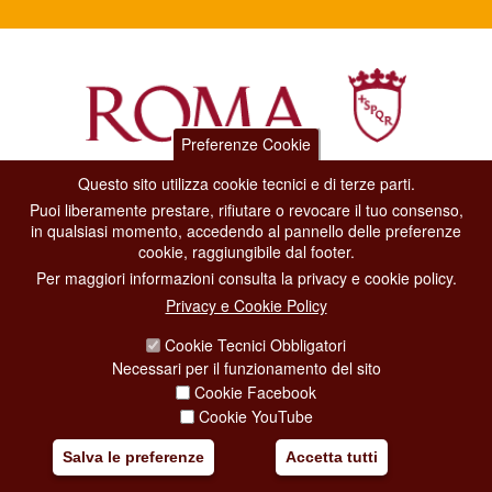
Preferenze Cookie
Questo sito utilizza cookie tecnici e di terze parti.
Dipartimento Grandi Eventi, Sport, Turismo e Moda.
Puoi liberamente prestare, rifiutare o revocare il tuo consenso,
Via di San Basilio, 51
in qualsiasi momento, accedendo al pannello delle preferenze
00187 Roma
cookie, raggiungibile dal footer.
Per maggiori informazioni consulta la privacy e cookie policy.
CONTACT CENTER TEL. 06 06 08
Privacy e Cookie Policy
CONTATTA LA REDAZIONE
Cookie Tecnici Obbligatori
Necessari per il funzionamento del sito
Cookie Facebook
PRIVACY
Cookie YouTube
SOCIAL MEDIA POLICY
Salva le preferenze
Accetta tutti
CREDITS