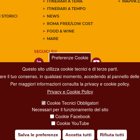
ITINERARI A TEMA
MAPPA D
ITINERARI A TEMPO
 STORICI
NEWS
ROMA FREE/LOW COST
FOOD & WINE
MARE
SEGUICI SU:
Preferenze Cookie
Questo sito utilizza cookie tecnici e di terze parti.
care il tuo consenso, in qualsiasi momento, accedendo al pannello delle 
Per maggiori informazioni consulta la privacy e cookie policy.
Privacy e Cookie Policy
Dipartimento Grandi Eventi, Sport, Turismo e Moda.
Cookie Tecnici Obbligatori
Via di San Basilio, 51
Necessari per il funzionamento del sito
00187 Roma
Cookie Facebook
Cookie YouTube
Salva le preferenze
Accetta tutti
Rifiuta tutti
IA POLICY
CREDITS
COPYRIGHT