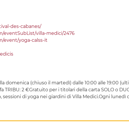
stival-des-cabanes/
m/eventSubList/villa-medici/2476
/event/yoga-calss-it
edicis
 domenica (chiuso il martedì) dalle 10:00 alle 19:00 (ulti
ariffa TRIBU: 2 €Gratuito per i titolari della carta SOLO o DU
io, sessioni di yoga nei giardini di Villa Medici.Ogni luned