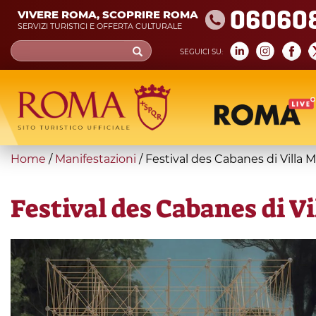
Skip
06060
VIVERE ROMA, SCOPRIRE ROMA
to
SERVIZI TURISTICI E OFFERTA CULTURALE
main
Search
SEGUICI SU:
content
form
Cerca
You
Home
/
Manifestazioni
/
Festival des Cabanes di Villa M
are
here
Festival des Cabanes di V