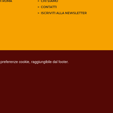
I ROMA
CHI SIAMO
CONTATTI
ISCRIVITI ALLA NEWSLETTER
preferenze cookie, raggiungibile dal footer.
CONTACT CENTER TEL. 06 06 08
CONTATTA LA REDAZIONE
ESCLUSIONE DI RESPONSABILITÀ