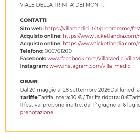
VIALE DELLA TRINITA' DEI MONTI, 1
CONTATTI
Sito web:
https://villamedici.it/it/programme/fe
Acquisto online:
https://www.ticketlandia.com/
Acquisto online:
https://www.ticketlandia.com/m
Telefono:
066761200
Facebook:
www.facebook.com/VillaMedici.VillaM
Instagram:
www.instagram.com/villa_medici
ORARI
Dal 20 maggio al 28 settembre 2026Dal lunedì alla
Tariffe
:Tariffa intera: 10 € / Tariffa ridotta: 8 €T
Il festival propone inoltre, dal 1° giugno al 6 lugl
prenotazione
.