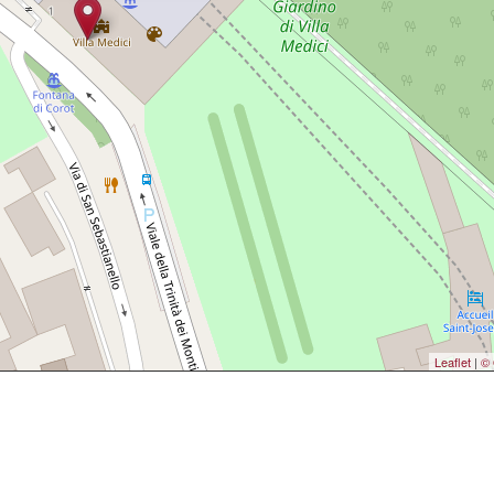
Leaflet
|
© 