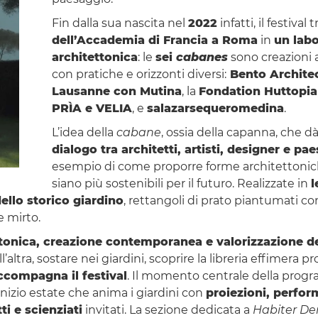
Fin dalla sua nascita nel
2022
infatti, il festiva
dell’Accademia di Francia a Roma
in
un labo
architettonica
: le
sei
cabanes
sono creazioni a
con pratiche e orizzonti diversi:
Bento Architec
Lausanne con Mutina
, la
Fondation Huttopia
PRÌA e VELIA
, e
salazarsequeromedina
.
L’idea della
cabane
, ossia della capanna, che dà
dialogo tra architetti, artisti, designer e pa
esempio di come proporre forme architettoniche
siano più sostenibili per il futuro. Realizzate in
l
ello storico giardino
, rettangoli di prato piantumati co
e mirto.
tonica, creazione contemporanea e valorizzazione d
ltra, sostare nei giardini, scoprire la libreria effimera pr
ccompagna il festival
. Il momento centrale della progr
inizio estate che anima i giardini con
proiezioni, perfor
tti e scienziati
invitati. La sezione dedicata a
Habiter D