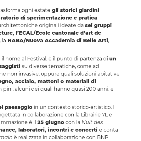
l trasforma ogni estate
gli storici giardini
ratorio di sperimentazione e pratica
rchitettoniche originali ideate da
sei gruppi
ture, l’ECAL/Ecole cantonale d’art de
, la
NABA/Nuova Accademia di Belle Arti
,
 il nome al Festival, è il punto di partenza di
un
esaggisti
su diverse tematiche, come ad
 non invasive, oppure quali soluzioni abitative
egno, acciaio, mattoni o materiali di
n pini, alcuni dei quali hanno quasi 200 anni, e
el paesaggio
in un contesto storico-artistico. I
ogettata in collaborazione con la Librairie 7L e
ammazione é il
25 giugno
con la
Nuit des
mance, laboratori, incontri e concerti
e conta
emain
è realizzata in collaborazione con BNP