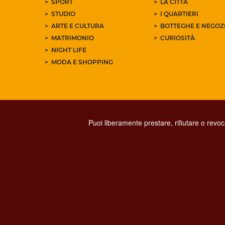
SPORT
LA CITTÀ
STUDIO
I QUARTIERI
ARTE E CULTURA
BOTTEGHE E NEGOZI
MATRIMONIO
CURIOSITÀ
NIGHT LIFE
MODA E SHOPPING
Puoi liberamente prestare, rifiutare o revo
PRIVACY
SOCIAL MED