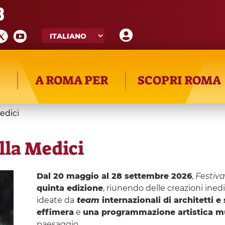
8
A ROMA PER
SCOPRI ROMA
edici
illa Medici
Dal 20 maggio al 28 settembre 2026
,
Festiv
quinta edizione
, riunendo delle creazioni ined
ideate da
team
internazionali di architetti e
effimera
e
una programmazione artistica mu
paesaggio.