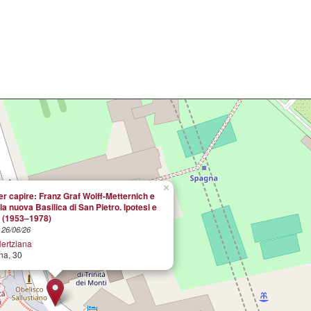
×
r capire: Franz Graf Wolff-Metternich e
la nuova Basilica di San Pietro. Ipotesi e
i (1953–1978)
l 26/06/26
Hertziana
na, 30