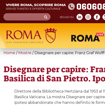
Skip
06060
VIVERE ROMA, SCOPRIRE ROMA
to
SERVIZI TURISTICI E OFFERTA CULTURALE
main
Search
SEGUICI SU:
content
form
Cerca
You
Home
/
Mostre
/
Disegnare per capire: Franz Graf Wolff-
are
here
Disegnare per capire: Fra
Basilica di San Pietro. Ip
Direttore della Bibliotheca Hertziana dal 1953 al
Basilica Vaticana. La mostra Disegnare per capir
ipotesi abbandonate che hanno definito le forme 