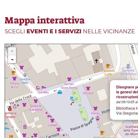
Mappa interattiva
SCEGLI
EVENTI E I SERVIZI
NELLE VICINANZE
+
-
Disegnare pe
la genesi del
ricostruzion
dal 09/10/25 a
Bibliotheca 
Via Gregoria