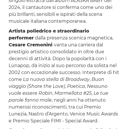
singolo estratta dall’album
ALASKA BABY
del
2024, il cantautore si conferma come uno dei
più brillanti, sensibili e ispirati della scena
musicale italiana contemporanea.
Artista poliedrico e straordinario
performer
dalla presenza scenica magnetica,
Cesare Cremonini
vanta una carriera dal
prestigio artistico consolidato in oltre due
decenni di attività. Dopo la popolarità con i
Lùnapop, dà inizio al suo percorso da solista nel
2002 con eccezionale successo. Interprete di hit
come
La nuova stella di Broadway
,
Buon
viaggio (Share the Love)
,
Poetica
,
Nessuno
vuole essere Robin
,
Marmellata #25
,
Le tue
parole fanno male
, negli anni ha ottenuto
numerosi riconoscimenti, tra cui Premio
Lunezia, Nastro d’Argento, Venice Music Awards
e Premio Speciale FIMI - Special Award.