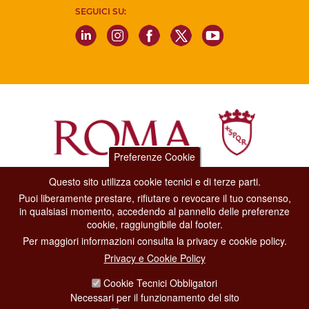
SEGUICI SU:
Preferenze Cookie
Questo sito utilizza cookie tecnici e di terze parti.
Dipartimento Grandi Eventi, Sport, Turismo e Moda.
Puoi liberamente prestare, rifiutare o revocare il tuo consenso,
Via di San Basilio, 51
in qualsiasi momento, accedendo al pannello delle preferenze
00187 Roma
cookie, raggiungibile dal footer.
Per maggiori informazioni consulta la privacy e cookie policy.
CONTACT CENTER TEL. 06 06 08
Privacy e Cookie Policy
CONTATTA LA REDAZIONE
Cookie Tecnici Obbligatori
Necessari per il funzionamento del sito