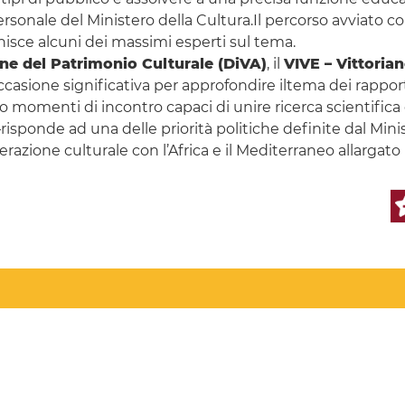
ersonale del Ministero della Cultura.Il percorso avviato c
isce alcuni dei massimi esperti sul tema.
one del Patrimonio Culturale (DiVA)
, il
VIVE – Vittoria
ccasione significativa per approfondire iltema dei rapporti 
momenti di incontro capaci di unire ricerca scientifica e
i–risponde ad una delle priorità politiche definite dal Mini
razione culturale con l’Africa e il Mediterraneo allargato