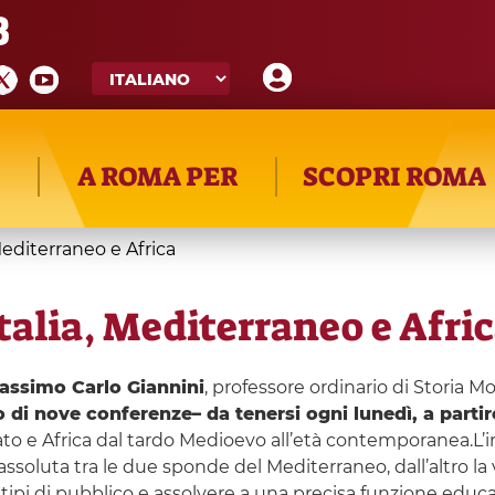
8
A ROMA PER
SCOPRI ROMA
, Mediterraneo e Africa
 Italia, Mediterraneo e Afri
Massimo Carlo Giannini
, professore ordinario di Storia Mo
o di nove conferenze– da tenersi ogni lunedì, a parti
argato e Africa dal tardo Medioevo all’età contemporanea.L
tà assoluta tra le due sponde del Mediterraneo, dall’altro la 
tipi di pubblico e assolvere a una precisa funzione educa