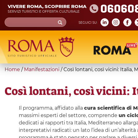
Skip
06060
VIVERE ROMA, SCOPRIRE ROMA
to
SERVIZI TURISTICI E OFFERTA CULTURALE
main
Search
SEGUICI SU:
content
form
Cerca
You
Home
/
Manifestazioni
/
Così lontani, così vicini: Italia
are
here
Così lontani, così vicini:
Il programma, affidato alla
cura scientifica di 
massimi esperti del settore, comprende
un cicl
dedicati ai rapporti tra Italia, Mediterraneo all
interpretativi radicati: un lato l’idea di un’alteri
programma è stato pensato per parlare a diversi 