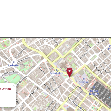
×
 e Africa