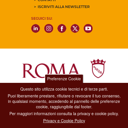
ISCRIVITI ALLA NEWSLETTER
SEGUICI SU:
Preferenze Cookie
Questo sito utilizza cookie tecnici e di terze parti.
Dipartimento Grandi Eventi, Sport, Turismo e Moda.
Puoi liberamente prestare, rifiutare o revocare il tuo consenso,
Via di San Basilio, 51
in qualsiasi momento, accedendo al pannello delle preferenze
00187 Roma
cookie, raggiungibile dal footer.
Per maggiori informazioni consulta la privacy e cookie policy.
CONTACT CENTER TEL. 06 06 08
Privacy e Cookie Policy
CONTATTA LA REDAZIONE