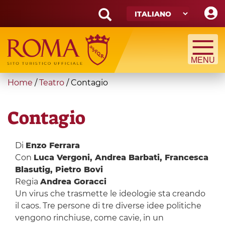
Skip
to
main
Search
content
form
Cerca
You
Home
/
Teatro
/
Contagio
are
here
Contagio
Di
Enzo Ferrara
Con
Luca Vergoni, Andrea Barbati, Francesca
Blasutig, Pietro Bovi
Regia
Andrea Goracci
Un virus che trasmette le ideologie sta creando
il caos. Tre persone di tre diverse idee politiche
vengono rinchiuse, come cavie, in un