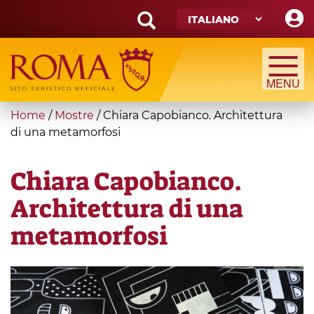
Skip
to
main
Search
content
form
Cerca
You
Home
/
Mostre
/
Chiara Capobianco. Architettura
are
di una metamorfosi
here
Chiara Capobianco.
Architettura di una
metamorfosi