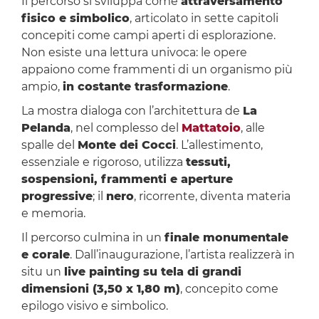
Il percorso si sviluppa come
attraversamento
fisico e simbolico
, articolato in sette capitoli
concepiti come campi aperti di esplorazione.
Non esiste una lettura univoca: le opere
appaiono come frammenti di un organismo più
ampio,
in costante trasformazione
.
La mostra dialoga con l’architettura de
La
Pelanda
, nel complesso del
Mattatoio
, alle
spalle del
Monte dei Cocci
. L’allestimento,
essenziale e rigoroso, utilizza
tessuti,
sospensioni, frammenti e aperture
progressive
; il
nero
, ricorrente, diventa materia
e memoria.
Il percorso culmina in un
finale monumentale
e corale
. Dall’inaugurazione, l’artista realizzerà in
situ un
live painting su tela di grandi
dimensioni (3,50 x 1,80 m)
, concepito come
epilogo visivo e simbolico.